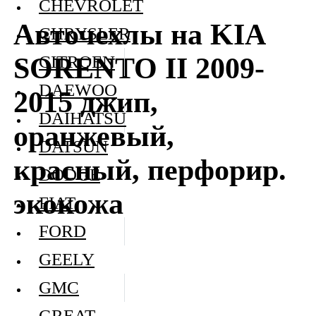
CHEVROLET
Авточехлы на KIA
CHRYSLER
SORENTO II 2009-
CITROEN
DAEWOO
2015 джип,
DAIHATSU
оранжевый,
DATSUN
красный, перфорир.
DODGE
экокожа
FIAT
FORD
GEELY
GMC
GREAT