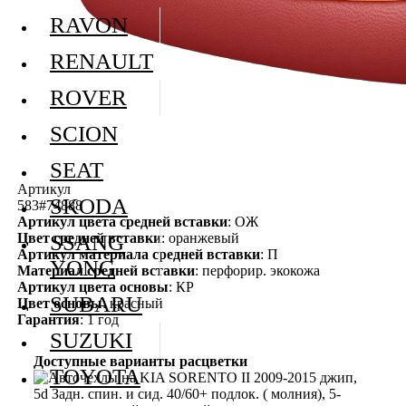
RAVON
RENAULT
ROVER
SCION
SEAT
Артикул
SKODA
583#74888
Артикул цвета средней вставки
: ОЖ
Цвет средней вставки
: оранжевый
SSANG
Артикул материала средней вставки
: П
YONG
Материал средней вставки
: перфорир. экокожа
Артикул цвета основы
: КР
SUBARU
Цвет основы
: красный
Гарантия
: 1 год
SUZUKI
Доступные варианты расцветки
TOYOTA