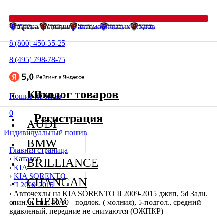
Фабрика по пошиву автомобильных чехлов
8 (800) 450-35-25
8 (495) 798-78-75
Каталог товаров
Вход
Пошив на заказ
0
Регистрация
AUDI
Индивидуальный пошив
BMW
Главная страница
›
Каталог
BRILLIANCE
›
KIA
›
KIA SORENTO
CHANGAN
›
II 2009-2015
›
Авточехлы на KIA SORENTO II 2009-2015 джип, 5d Задн.
CHERY
спин. и сид. 40/60+ подлок. ( молния), 5-подгол., средний
вдавленый, передние не снимаются (ОЖПКР)