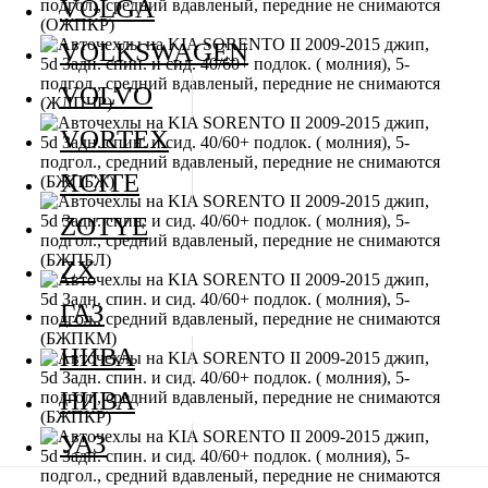
VOLGA
VOLKSWAGEN
VOLVO
VORTEX
XCITE
ZOTYE
ZX
ГАЗ
НИВА
НИВА
УАЗ