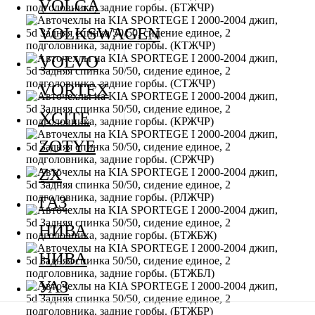
VOLGA
VOLKSWAGEN
VOLVO
VORTEX
XCITE
ZOTYE
ZX
ГАЗ
НИВА
НИВА
УАЗ