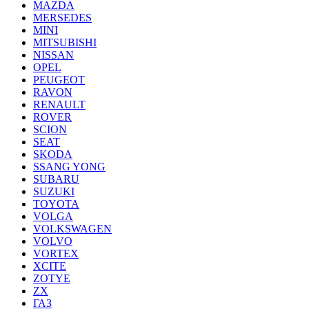
MAZDA
MERSEDES
MINI
MITSUBISHI
NISSAN
OPEL
PEUGEOT
RAVON
RENAULT
ROVER
SCION
SEAT
SKODA
SSANG YONG
SUBARU
SUZUKI
TOYOTA
VOLGA
VOLKSWAGEN
VOLVO
VORTEX
XCITE
ZOTYE
ZX
ГАЗ