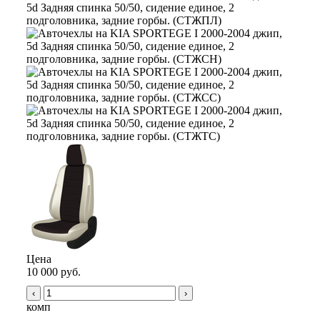
Цена
10 000 руб.
‹
›
комп