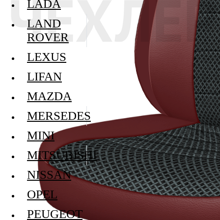
LADA
LAND
ROVER
LEXUS
LIFAN
MAZDA
MERSEDES
MINI
MITSUBISHI
NISSAN
OPEL
PEUGEOT