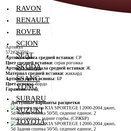
RAVON
RENAULT
ROVER
SCION
Артикул
572#262591
SEAT
Артикул цвета средней вставки
: СР
Цвет средней вставки
: серая рогожка
SKODA
Артикул материала средней вставки
: Ж
Материал средней вставки
: жаккард
SSANG
Артикул цвета основы
: БР
Цвет основы
: бордо
YONG
Гарантия
: 1 год
SUBARU
Доступные варианты расцветки
SUZUKI
TOYOTA