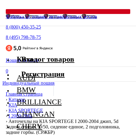
Фабрика по пошиву автомобильных чехлов
8 (800) 450-35-25
8 (495) 798-78-75
Каталог товаров
Вход
Пошив на заказ
0
Регистрация
AUDI
Индивидуальный пошив
BMW
Главная страница
›
Каталог
BRILLIANCE
›
KIA
›
KIA SPORTEGE
CHANGAN
›
I 2000-2004
›
Авточехлы на KIA SPORTEGE I 2000-2004 джип, 5d
CHERY
Задняя спинка 50/50, сидение единое, 2 подголовника,
задние горбы. (СРЖБР)