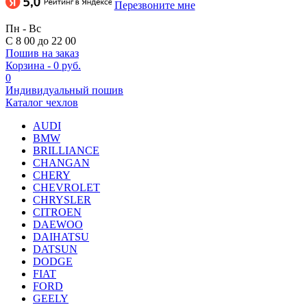
Перезвоните мне
Пн - Вс
С 8 00 до 22 00
Пошив на заказ
Корзина
-
0 руб.
0
Индивидуальный пошив
Каталог чехлов
AUDI
BMW
BRILLIANCE
CHANGAN
CHERY
CHEVROLET
CHRYSLER
CITROEN
DAEWOO
DAIHATSU
DATSUN
DODGE
FIAT
FORD
GEELY