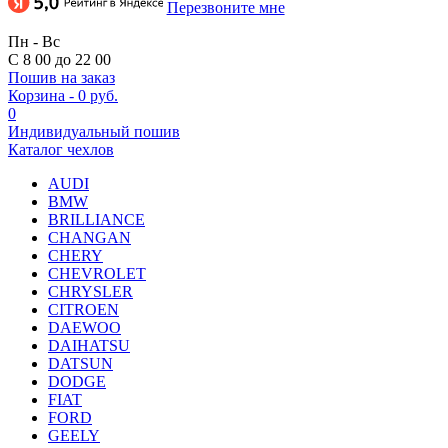
Перезвоните мне
Пн - Вс
С 8 00 до 22 00
Пошив на заказ
Корзина
-
0 руб.
0
Индивидуальный пошив
Каталог чехлов
AUDI
BMW
BRILLIANCE
CHANGAN
CHERY
CHEVROLET
CHRYSLER
CITROEN
DAEWOO
DAIHATSU
DATSUN
DODGE
FIAT
FORD
GEELY