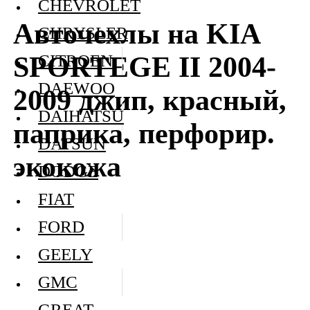
CHEVROLET
Авточехлы на KIA
CHRYSLER
SPORTEGE II 2004-
CITROEN
DAEWOO
2009 джип, красный,
DAIHATSU
паприка, перфорир.
DATSUN
экокожа
DODGE
FIAT
FORD
GEELY
GMC
GREAT