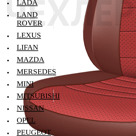
LADA
LAND
ROVER
LEXUS
LIFAN
MAZDA
MERSEDES
MINI
MITSUBISHI
NISSAN
OPEL
PEUGEOT