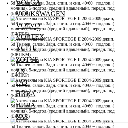
VOLGA
VOLKSWAGEN
VOLVO
VORTEX
XCITE
ZOTYE
ZX
ГАЗ
НИВА
НИВА
УАЗ