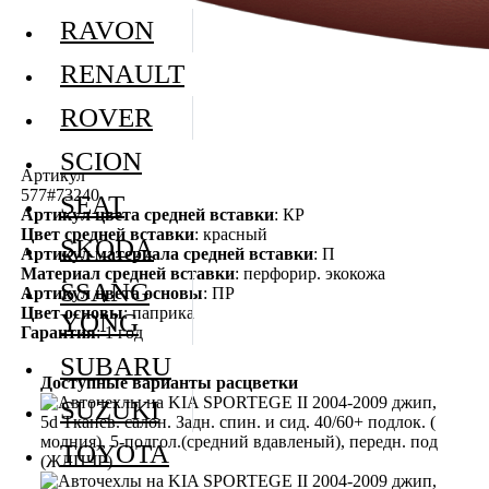
RAVON
RENAULT
ROVER
SCION
Артикул
577#73240
SEAT
Артикул цвета средней вставки
: КР
Цвет средней вставки
: красный
SKODA
Артикул материала средней вставки
: П
Материал средней вставки
: перфорир. экокожа
SSANG
Артикул цвета основы
: ПР
Цвет основы
: паприка
YONG
Гарантия
: 1 год
SUBARU
Доступные варианты расцветки
SUZUKI
TOYOTA