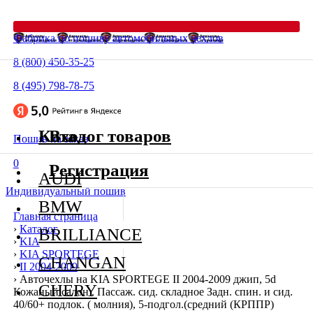
Фабрика по пошиву автомобильных чехлов
8 (800) 450-35-25
8 (495) 798-78-75
Каталог товаров
Вход
Пошив на заказ
0
Регистрация
AUDI
Индивидуальный пошив
BMW
Главная страница
›
Каталог
BRILLIANCE
›
KIA
›
KIA SPORTEGE
CHANGAN
›
II 2004-2009
›
Авточехлы на KIA SPORTEGE II 2004-2009 джип, 5d
CHERY
Кожаный салон . Пассаж. сид. складное Задн. спин. и сид.
40/60+ подлок. ( молния), 5-подгол.(средний (КРППР)