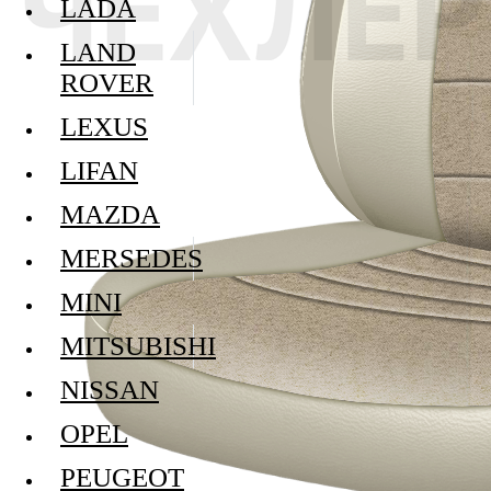
LADA
LAND
ROVER
LEXUS
LIFAN
MAZDA
MERSEDES
MINI
MITSUBISHI
NISSAN
OPEL
PEUGEOT