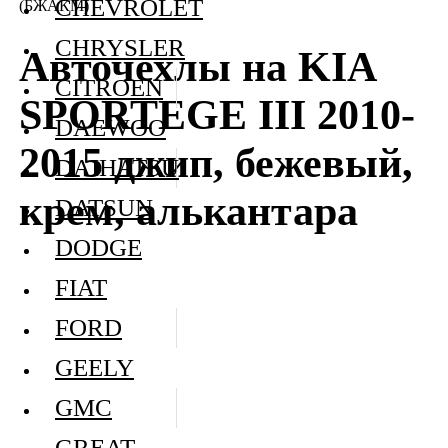
CHEVROLET
(БЖАКМ)
CHRYSLER
Авточехлы на KIA
CITROEN
SPORTEGE III 2010-
DAEWOO
2015 джип, бежевый,
DAIHATSU
крем, алькантара
DATSUN
DODGE
FIAT
FORD
GEELY
GMC
GREAT