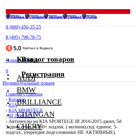
Фабрика по пошиву автомобильных чехлов
8 (800) 450-35-25
8 (495) 798-78-75
Каталог товаров
Вход
Пошив на заказ
0
Регистрация
AUDI
Индивидуальный пошив
BMW
Главная страница
›
Каталог
BRILLIANCE
›
KIA
›
KIA SPORTEGE
CHANGAN
›
III 2010-2015
›
Авточехлы на KIA SPORTEGE III 2010-2015 джип, 5d
CHERY
Задняя спин. 40/60+ подлок. ( молния),сид. единое, 5-
подгол., (перендие подголовники НЕ АКТИВНЫЕ).