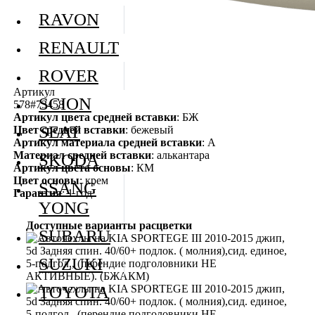
RAVON
RENAULT
ROVER
Артикул
SCION
578#73458
Артикул цвета средней вставки
: БЖ
SEAT
Цвет средней вставки
: бежевый
Артикул материала средней вставки
: А
Материал средней вставки
: алькантара
SKODA
Артикул цвета основы
: КМ
Цвет основы
: крем
SSANG
Гарантия
: 1 год
YONG
Доступные варианты расцветки
SUBARU
SUZUKI
TOYOTA