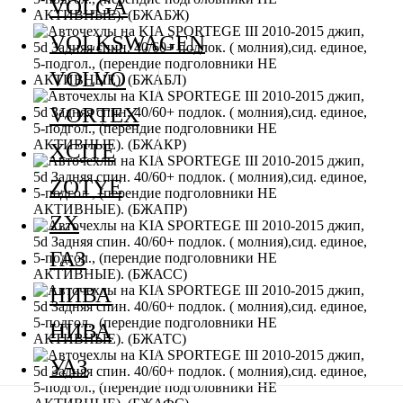
VOLGA
VOLKSWAGEN
VOLVO
VORTEX
XCITE
ZOTYE
ZX
ГАЗ
НИВА
НИВА
УАЗ