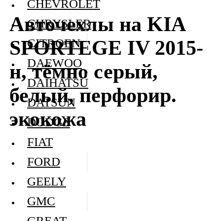
CHEVROLET
Авточехлы на KIA
CHRYSLER
SPORTEGE IV 2015-
CITROEN
DAEWOO
н, тёмно серый,
DAIHATSU
белый, перфорир.
DATSUN
экокожа
DODGE
FIAT
FORD
GEELY
GMC
GREAT