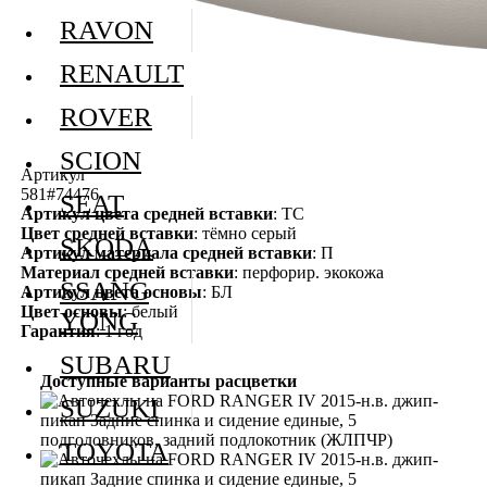
RAVON
RENAULT
ROVER
SCION
Артикул
581#74476
SEAT
Артикул цвета средней вставки
: ТС
Цвет средней вставки
: тёмно серый
SKODA
Артикул материала средней вставки
: П
Материал средней вставки
: перфорир. экокожа
SSANG
Артикул цвета основы
: БЛ
Цвет основы
: белый
YONG
Гарантия
: 1 год
SUBARU
Доступные варианты расцветки
SUZUKI
TOYOTA