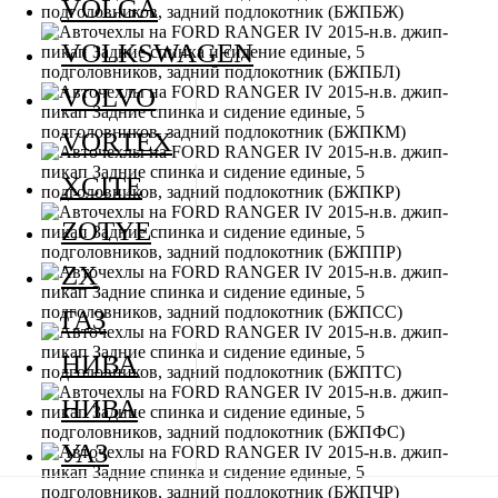
VOLGA
VOLKSWAGEN
VOLVO
VORTEX
XCITE
ZOTYE
ZX
ГАЗ
НИВА
НИВА
УАЗ