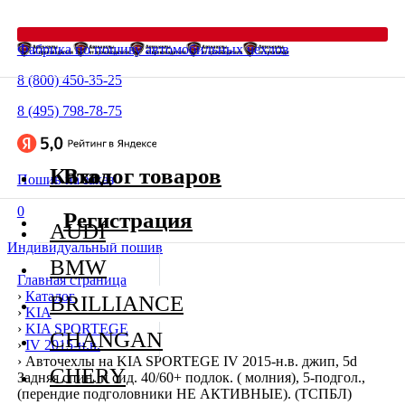
Фабрика по пошиву автомобильных чехлов
8 (800) 450-35-25
8 (495) 798-78-75
Каталог товаров
Вход
Пошив на заказ
0
Регистрация
AUDI
Индивидуальный пошив
BMW
Главная страница
›
Каталог
BRILLIANCE
›
KIA
›
KIA SPORTEGE
CHANGAN
›
IV 2015-н.в.
›
Авточехлы на KIA SPORTEGE IV 2015-н.в. джип, 5d
CHERY
Задняя спин. и сид. 40/60+ подлок. ( молния), 5-подгол.,
(перендие подголовники НЕ АКТИВНЫЕ). (ТСПБЛ)