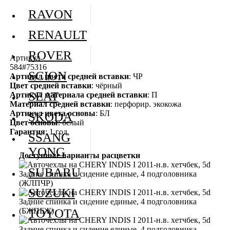
RAVON
RENAULT
ROVER
Артикул
584#75316
SCION
Артикул цвета средней вставки
: ЧР
Цвет средней вставки
: чёрный
SEAT
Артикул материала средней вставки
: П
Материал средней вставки
: перфорир. экокожа
Артикул цвета основы
: БЛ
SKODA
Цвет основы
: белый
Гарантия
: 1 год
SSANG
YONG
Доступные варианты расцветки
SUBARU
SUZUKI
TOYOTA