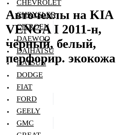
CHEVROLET
Авточехлы на KIA
CHRYSLER
VENGA I 2011-н,
CITROEN
DAEWOO
чёрный, белый,
DAIHATSU
перфорир. экокожа
DATSUN
DODGE
FIAT
FORD
GEELY
GMC
GREAT