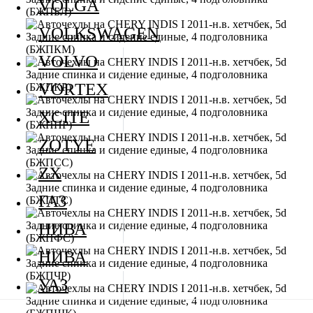
VOLGA
VOLKSWAGEN
VOLVO
VORTEX
XCITE
ZOTYE
ZX
ГАЗ
НИВА
НИВА
УАЗ