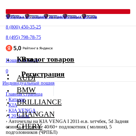
Фабрика по пошиву автомобильных чехлов
8 (800) 450-35-25
8 (495) 798-78-75
Каталог товаров
Вход
Пошив на заказ
0
Регистрация
AUDI
Индивидуальный пошив
BMW
Главная страница
›
Каталог
BRILLIANCE
›
KIA
›
KIA VENGA
CHANGAN
›
I 2011-н.в.
›
Авточехлы на KIA VENGA I 2011-н.в. хетчбек, 5d Задняя
CHERY
спинка и сидение 40/60+ подлокотник ( молния), 5
подголовников (ЧРПБЛ)