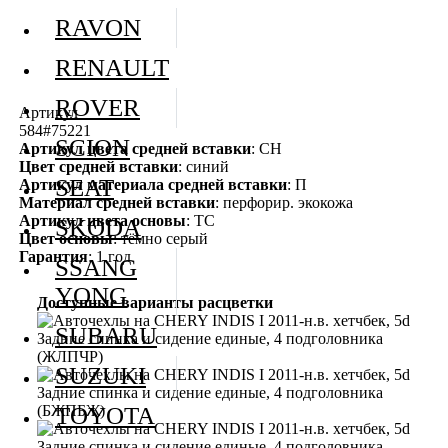
RAVON
RENAULT
ROVER
Артикул
584#75221
SCION
Артикул цвета средней вставки
: СН
Цвет средней вставки
: синий
SEAT
Артикул материала средней вставки
: П
Материал средней вставки
: перфорир. экокожа
Артикул цвета основы
: ТС
SKODA
Цвет основы
: тёмно серый
Гарантия
: 1 год
SSANG
YONG
Доступные варианты расцветки
SUBARU
SUZUKI
TOYOTA