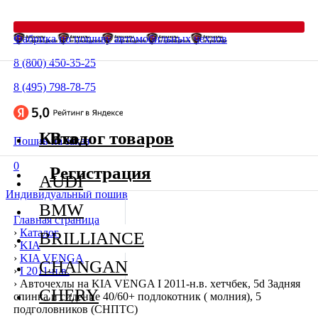
Фабрика по пошиву автомобильных чехлов
8 (800) 450-35-25
8 (495) 798-78-75
Каталог товаров
Вход
Пошив на заказ
0
Регистрация
AUDI
Индивидуальный пошив
BMW
Главная страница
›
Каталог
BRILLIANCE
›
KIA
›
KIA VENGA
CHANGAN
›
I 2011-н.в.
›
Авточехлы на KIA VENGA I 2011-н.в. хетчбек, 5d Задняя
CHERY
спинка и сидение 40/60+ подлокотник ( молния), 5
подголовников (СНПТС)