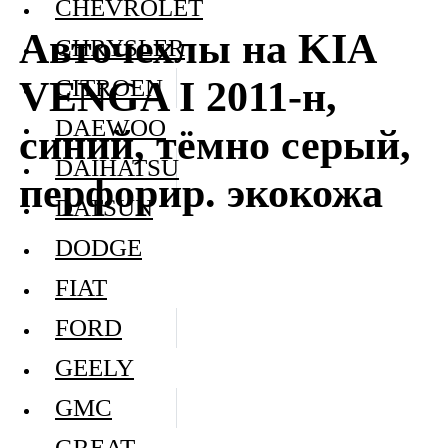
CHEVROLET
Авточехлы на KIA
CHRYSLER
VENGA I 2011-н,
CITROEN
DAEWOO
синий, тёмно серый,
DAIHATSU
перфорир. экокожа
DATSUN
DODGE
FIAT
FORD
GEELY
GMC
GREAT