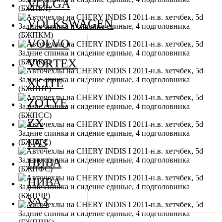
VOLGA
VOLKSWAGEN
VOLVO
VORTEX
XCITE
ZOTYE
ZX
ГАЗ
НИВА
НИВА
УАЗ