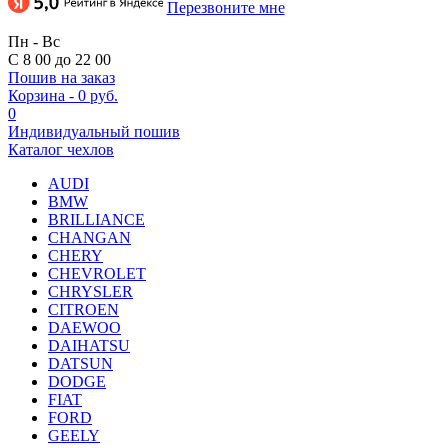
Перезвоните мне
Пн - Вс
С 8 00 до 22 00
Пошив на заказ
Корзина
-
0 руб.
0
Индивидуальный пошив
Каталог чехлов
AUDI
BMW
BRILLIANCE
CHANGAN
CHERY
CHEVROLET
CHRYSLER
CITROEN
DAEWOO
DAIHATSU
DATSUN
DODGE
FIAT
FORD
GEELY