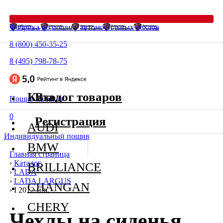
Фабрика по пошиву автомобильных чехлов
8 (800) 450-35-25
8 (495) 798-78-75
Каталог товаров
Вход
Пошив на заказ
0
Регистрация
AUDI
Индивидуальный пошив
BMW
Главная страница
›
Каталог
BRILLIANCE
›
LADA
›
LADA LARGUS
CHANGAN
›
I 2012-н.в.
CHERY
Чехлы на сиденья