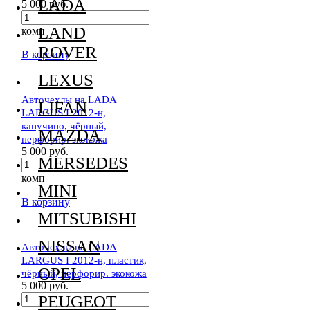
LADA
5 000 руб.
LAND
комп
ROVER
В корзину
LEXUS
Авточехлы на LADA
LIFAN
LARGUS I 2012-н,
капучино, чёрный,
MAZDA
перфорир. экокожа
5 000 руб.
MERSEDES
комп
MINI
В корзину
MITSUBISHI
NISSAN
Авточехлы на LADA
LARGUS I 2012-н, пластик,
OPEL
чёрный, перфорир. экокожа
5 000 руб.
PEUGEOT