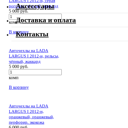
LARGUS I 2012-н, серая
Аксессуары
рогожка, чёрный, жаккард
5 000 руб.
Доставка и оплата
комп
В корзину
Контакты
Авточехлы на LADA
LARGUS I 2012-н, рельсы,
чёрный, жаккард
5 000 руб.
комп
В корзину
Авточехлы на LADA
LARGUS I 2012-н,
оранжевый, оранжевый,
перфорир. экокожа
6 000 руб.