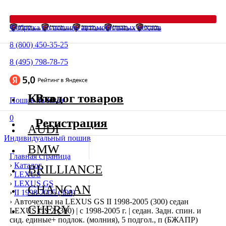
Фабрика по пошиву автомобильных чехлов
8 (800) 450-35-25
8 (495) 798-78-75
Каталог товаров
Вход
Пошив на заказ
0
Регистрация
AUDI
Индивидуальный пошив
BMW
Главная страница
›
Каталог
BRILLIANCE
›
LEXUS
›
LEXUS GS
CHANGAN
›
II 1998-2005 (300)
›
Авточехлы на LEXUS GS II 1998-2005 (300) седан
CHERY
LEXUS GS 2 (300) | с 1998-2005 г. | седан. Задн. спин. и
сид. единые+ подлок. (молния), 5 подгол., п (БЖАПР)