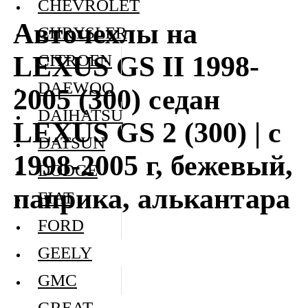
CHEVROLET
Авточехлы на
CHRYSLER
LEXUS GS II 1998-
CITROEN
DAEWOO
2005 (300) седан
DAIHATSU
LEXUS GS 2 (300) | с
DATSUN
1998-2005 г, бежевый,
DODGE
паприка, алькантара
FIAT
FORD
GEELY
GMC
GREAT