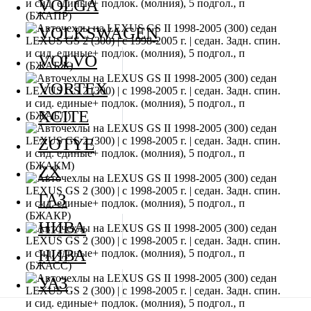
VOLGA
VOLKSWAGEN
VOLVO
VORTEX
XCITE
ZOTYE
ZX
ГАЗ
НИВА
НИВА
УАЗ