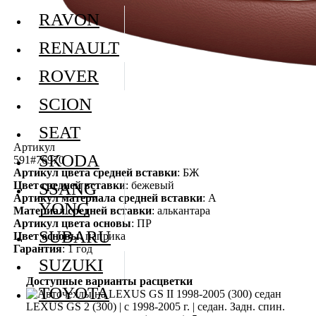
RAVON
RENAULT
ROVER
SCION
SEAT
Артикул
SKODA
591#76970
Артикул цвета средней вставки
: БЖ
Цвет средней вставки
: бежевый
SSANG
Артикул материала средней вставки
: А
YONG
Материал средней вставки
: алькантара
Артикул цвета основы
: ПР
SUBARU
Цвет основы
: паприка
Гарантия
: 1 год
SUZUKI
Доступные варианты расцветки
TOYOTA