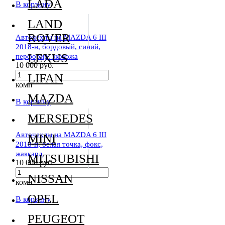
LADA
В корзину
LAND
ROVER
Авточехлы на MAZDA 6 III
2018-н, бордовый, синий,
LEXUS
перфорир. экокожа
10 000 руб.
LIFAN
комп
MAZDA
В корзину
MERSEDES
Авточехлы на MAZDA 6 III
MINI
2018-н, белая точка, фокс,
жаккард
MITSUBISHI
10 000 руб.
NISSAN
комп
OPEL
В корзину
PEUGEOT