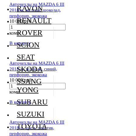
Авточехлы на MAZDA 6 III
RAVON
2018-н, жёлтый, шоколад,
перфорир. экокожа
RENAULT
10 000 руб.
ROVER
комп
В корзину
SCION
SEAT
Авточехлы на MAZDA 6 III
SKODA
2018-н, зелёный, синий,
перфорир. экокожа
SSANG
10 000 руб.
YONG
комп
SUBARU
В корзину
SUZUKI
Авточехлы на MAZDA 6 III
TOYOTA
2018-н, крем, пластик,
перфорир. экокожа