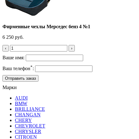
Фирменные чехлы Мерседес бенз 4 №1
6 250 руб.
‹
›
Ваше имя:
*
Ваш телефон
:
Марки
AUDI
BMW
BRILLIANCE
CHANGAN
CHERY
CHEVROLET
CHRYSLER
CITROEN