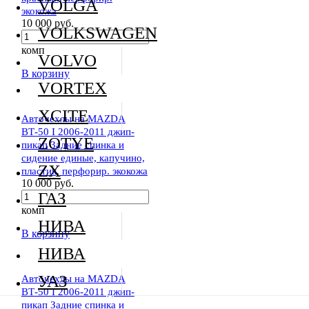
VOLGA
экокожа
10 000 руб.
VOLKSWAGEN
комп
VOLVO
В корзину
VORTEX
XCITE
Авточехлы на MAZDA
BТ-50 I 2006-2011 джип-
ZOTYE
пикап Задние спинка и
сидение единые, капучино,
ZX
пластик, перфорир. экокожа
10 000 руб.
ГАЗ
комп
НИВА
В корзину
НИВА
УАЗ
Авточехлы на MAZDA
BТ-50 I 2006-2011 джип-
пикап Задние спинка и