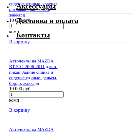
сидение единые, красная
Аксессуары
рогожка, оранжевый,
жаккард
Доставка и оплата
10 000 руб.
комп
Контакты
В корзину
Авточехлы на MAZDA
BТ-50 I 2006-2011 джип-
пикап Задние спинка и
сидение единые, рельсы,
бордо, жаккард
10 000 руб.
комп
В корзину
Авточехлы на MAZDA