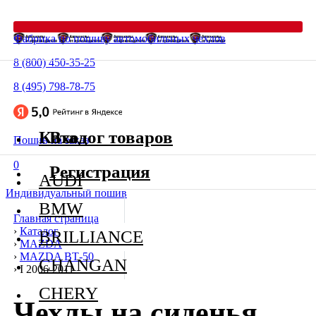
Фабрика по пошиву автомобильных чехлов
8 (800) 450-35-25
8 (495) 798-78-75
Каталог товаров
Вход
Пошив на заказ
0
Регистрация
AUDI
Индивидуальный пошив
BMW
Главная страница
›
Каталог
BRILLIANCE
›
MAZDA
›
MAZDA BТ-50
CHANGAN
›
I 2006-2011
CHERY
Чехлы на сиденья