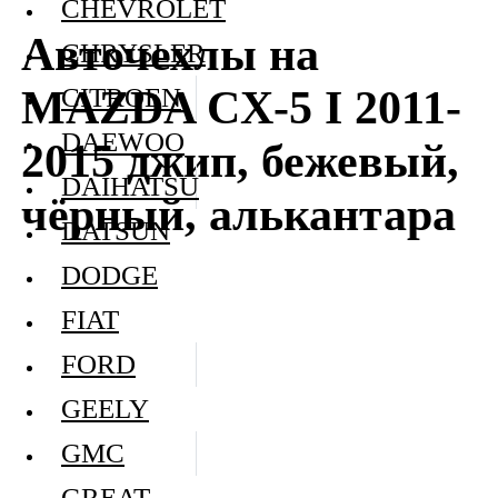
CHEVROLET
Авточехлы на
CHRYSLER
MAZDA CX-5 I 2011-
CITROEN
DAEWOO
2015 джип, бежевый,
DAIHATSU
чёрный, алькантара
DATSUN
DODGE
FIAT
FORD
GEELY
GMC
GREAT