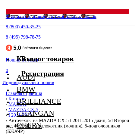
Фабрика по пошиву автомобильных чехлов
8 (800) 450-35-25
8 (495) 798-78-75
Каталог товаров
Вход
Пошив на заказ
0
Регистрация
AUDI
Индивидуальный пошив
BMW
Главная страница
›
Каталог
BRILLIANCE
›
MAZDA
›
MAZDA CX-5
CHANGAN
›
I 2011-2015
›
Авточехлы на MAZDA CX-5 I 2011-2015 джип, 5d Второй
CHERY
ряд 40/20/40 + подлокотник (молния), 5-подголовников
(БЖАЧР)