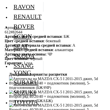
RAVON
RENAULT
ROVER
Артикул
612#82644
SCION
Артикул цвета средней вставки
: БЖ
Цвет средней вставки
: бежевый
SEAT
Артикул материала средней вставки
: А
Материал средней вставки
: алькантара
Артикул цвета основы
: ЧР
SKODA
Цвет основы
: чёрный
Гарантия
: 1 год
SSANG
YONG
Доступные варианты расцветки
SUBARU
SUZUKI
TOYOTA