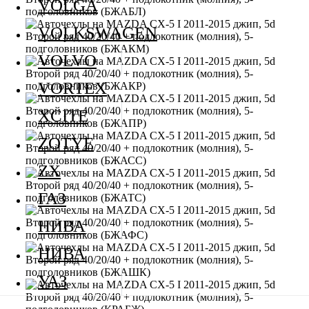
VOLGA
VOLKSWAGEN
VOLVO
VORTEX
XCITE
ZOTYE
ZX
ГАЗ
НИВА
НИВА
УАЗ