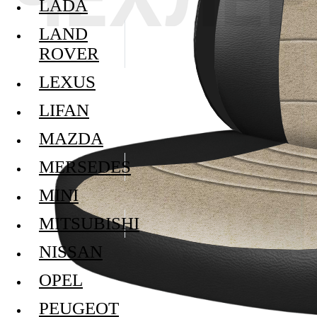
LADA
LAND
ROVER
LEXUS
LIFAN
MAZDA
MERSEDES
MINI
MITSUBISHI
NISSAN
OPEL
PEUGEOT