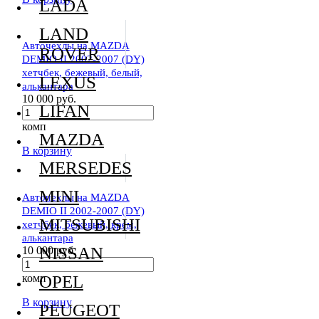
LADA
LAND
Авточехлы на MAZDA
ROVER
DEMIO II 2002-2007 (DY)
хетчбек, бежевый, белый,
LEXUS
алькантара
10 000 руб.
LIFAN
комп
MAZDA
В корзину
MERSEDES
MINI
Авточехлы на MAZDA
DEMIO II 2002-2007 (DY)
MITSUBISHI
хетчбек, бежевый, крем,
алькантара
NISSAN
10 000 руб.
комп
OPEL
В корзину
PEUGEOT