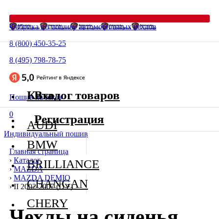
Фабрика по пошиву автомобильных чехлов
8 (800) 450-35-25
8 (495) 798-78-75
Каталог товаров
Вход
Пошив на заказ
0
Регистрация
AUDI
Индивидуальный пошив
BMW
Главная страница
›
Каталог
BRILLIANCE
›
MAZDA
›
MAZDA DEMIO
CHANGAN
›
II 2002-2007 (DY)
CHERY
Чехлы на сиденья