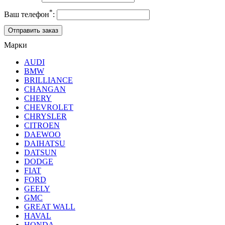
*
Ваш телефон
:
Марки
AUDI
BMW
BRILLIANCE
CHANGAN
CHERY
CHEVROLET
CHRYSLER
CITROEN
DAEWOO
DAIHATSU
DATSUN
DODGE
FIAT
FORD
GEELY
GMC
GREAT WALL
HAVAL
HONDA