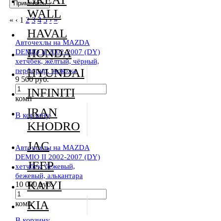
WALL
«
‹
1
2
3
4
5
›
»
HAVAL
Авточехлы на MAZDA
HONDA
DEMIO II 2002-2007 (DY)
хетчбек, жёлтый, чёрный,
перфорир. экокожа
HYUNDAI
9 500 руб.
INFINITI
комп
IRAN
В корзину
KHODRO
JAC
Авточехлы на MAZDA
DEMIO II 2002-2007 (DY)
JEEP
хетчбек, бежевый,
бежевый, алькантара
KAIYI
10 000 руб.
KIA
комп
В корзину