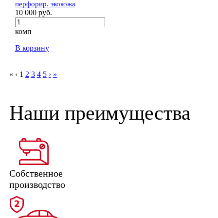
перфорир. экокожа
10 000 руб.
комп
В корзину
«
‹
1
2
3
4
5
›
»
Наши преимущества
Собственное
производство