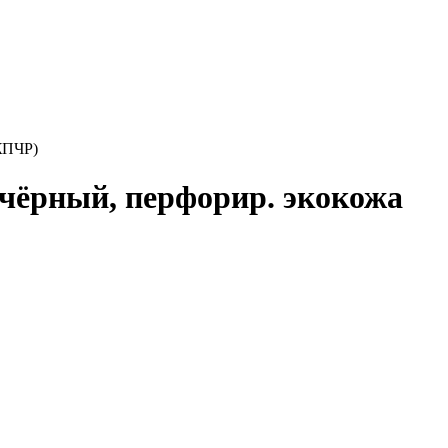
ЖПЧР)
чёрный, перфорир. экокожа