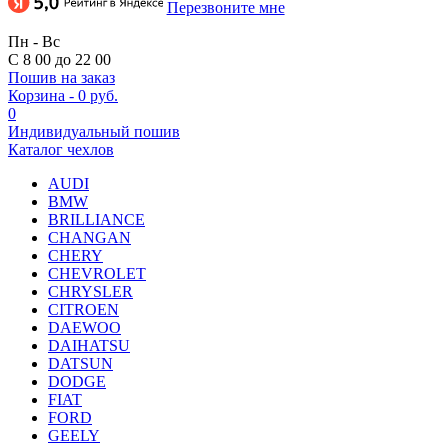
Перезвоните мне
Пн - Вс
С 8 00 до 22 00
Пошив на заказ
Корзина
-
0 руб.
0
Индивидуальный пошив
Каталог чехлов
AUDI
BMW
BRILLIANCE
CHANGAN
CHERY
CHEVROLET
CHRYSLER
CITROEN
DAEWOO
DAIHATSU
DATSUN
DODGE
FIAT
FORD
GEELY