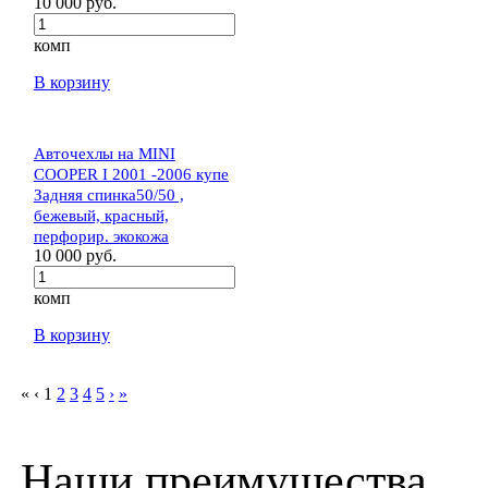
10 000 руб.
комп
В корзину
Авточехлы на MINI
COOPER I 2001 -2006 купе
Задняя спинка50/50 ,
бежевый, красный,
перфорир. экокожа
10 000 руб.
комп
В корзину
«
‹
1
2
3
4
5
›
»
Наши преимущества