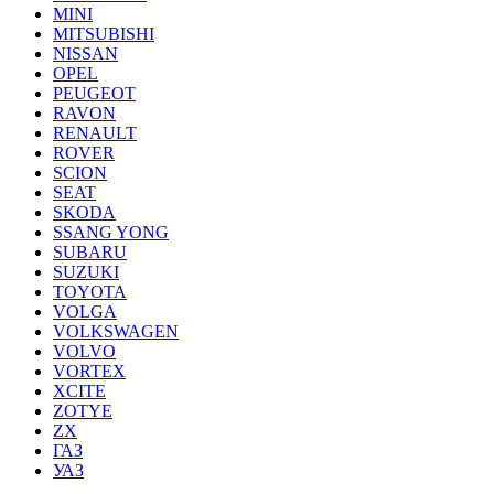
MINI
MITSUBISHI
NISSAN
OPEL
PEUGEOT
RAVON
RENAULT
ROVER
SCION
SEAT
SKODA
SSANG YONG
SUBARU
SUZUKI
TOYOTA
VOLGA
VOLKSWAGEN
VOLVO
VORTEX
XCITE
ZOTYE
ZX
ГАЗ
УАЗ