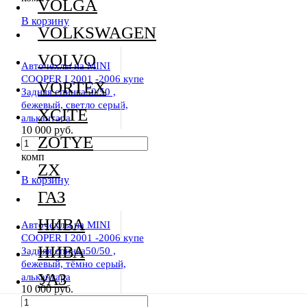
VOLGA
В корзину
VOLKSWAGEN
VOLVO
Авточехлы на MINI
COOPER I 2001 -2006 купе
VORTEX
Задняя спинка50/50 ,
бежевый, светло серый,
XCITE
алькантара
10 000 руб.
ZOTYE
комп
ZX
В корзину
ГАЗ
НИВА
Авточехлы на MINI
COOPER I 2001 -2006 купе
НИВА
Задняя спинка50/50 ,
бежевый, тёмно серый,
УАЗ
алькантара
10 000 руб.