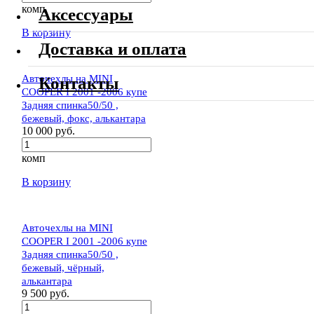
комп
Аксессуары
В корзину
Доставка и оплата
Авточехлы на MINI
Контакты
COOPER I 2001 -2006 купе
Задняя спинка50/50 ,
бежевый, фокс, алькантара
10 000 руб.
комп
В корзину
Авточехлы на MINI
COOPER I 2001 -2006 купе
Задняя спинка50/50 ,
бежевый, чёрный,
алькантара
9 500 руб.