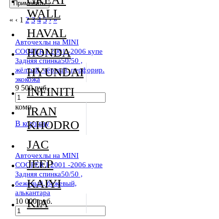
WALL
«
‹
1
2
3
4
5
›
»
HAVAL
Авточехлы на MINI
HONDA
COOPER I 2001 -2006 купе
Задняя спинка50/50 ,
жёлтый, чёрный, перфорир.
HYUNDAI
экокожа
9 500 руб.
INFINITI
комп
IRAN
KHODRO
В корзину
JAC
Авточехлы на MINI
JEEP
COOPER I 2001 -2006 купе
Задняя спинка50/50 ,
KAIYI
бежевый, бежевый,
алькантара
KIA
10 000 руб.