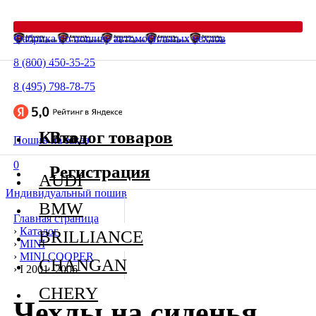
Фабрика по пошиву автомобильных чехлов
8 (800) 450-35-25
8 (495) 798-78-75
Каталог товаров
Вход
Пошив на заказ
0
Регистрация
AUDI
Индивидуальный пошив
BMW
Главная страница
›
Каталог
BRILLIANCE
›
MINI
›
MINI COOPER
CHANGAN
›
I 2001 -2006
CHERY
Чехлы на сиденья