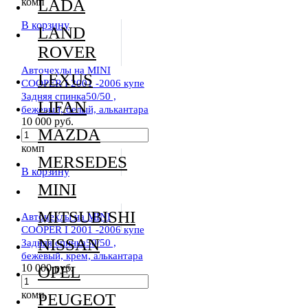
комп
LADA
В корзину
LAND
ROVER
Авточехлы на MINI
LEXUS
COOPER I 2001 -2006 купе
Задняя спинка50/50 ,
LIFAN
бежевый, белый, алькантара
10 000 руб.
MAZDA
комп
MERSEDES
В корзину
MINI
MITSUBISHI
Авточехлы на MINI
COOPER I 2001 -2006 купе
NISSAN
Задняя спинка50/50 ,
бежевый, крем, алькантара
10 000 руб.
OPEL
комп
PEUGEOT