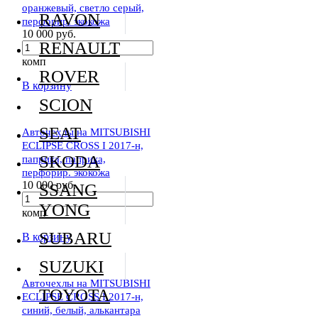
оранжевый, светло серый,
RAVON
перфорир. экокожа
10 000 руб.
RENAULT
комп
ROVER
В корзину
SCION
SEAT
Авточехлы на MITSUBISHI
ECLIPSE CROSS I 2017-н,
SKODA
паприка, паприка,
перфорир. экокожа
10 000 руб.
SSANG
YONG
комп
SUBARU
В корзину
SUZUKI
Авточехлы на MITSUBISHI
TOYOTA
ECLIPSE CROSS I 2017-н,
синий, белый, алькантара