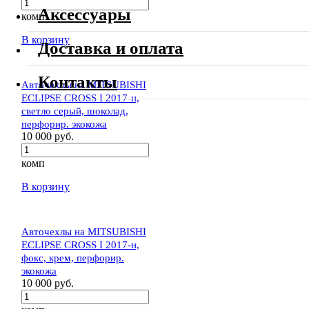
Аксессуары
комп
В корзину
Доставка и оплата
Контакты
Авточехлы на MITSUBISHI
ECLIPSE CROSS I 2017-н,
светло серый, шоколад,
перфорир. экокожа
10 000 руб.
комп
В корзину
Авточехлы на MITSUBISHI
ECLIPSE CROSS I 2017-н,
фокс, крем, перфорир.
экокожа
10 000 руб.