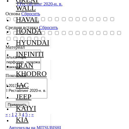
I Рестайлинг 2020-н. в.
WALL
Основа
Сбросить
HAVAL
Средняя вставка
Сбросить
HONDA
HYUNDAI
Материал
INFINITI
IRAN
KHODRO
Поколение
JAC
JEEP
KAIYI
«
‹
1
2
3
4
5
›
»
KIA
Авточехлы на MITSUBISHI