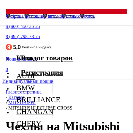
Фабрика по пошиву автомобильных чехлов
8 (800) 450-35-25
8 (495) 798-78-75
Каталог товаров
Вход
Пошив на заказ
0
Регистрация
AUDI
Индивидуальный пошив
BMW
Главная страница
›
Каталог
BRILLIANCE
›
MITSUBISHI
›
MITSUBISHI ECLIPSE CROSS
CHANGAN
Чехлы на Mitsubishi
CHERY