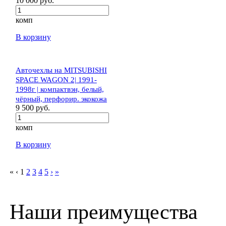
10 000 руб.
комп
В корзину
Авточехлы на MITSUBISHI
SPACE WAGON 2| 1991-
1998г | компактвэн, белый,
чёрный, перфорир. экокожа
9 500 руб.
комп
В корзину
«
‹
1
2
3
4
5
›
»
Наши преимущества