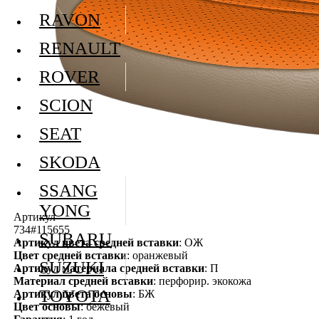
RAVON
RENAULT
ROVER
SCION
SEAT
SKODA
SSANG
YONG
Артикул
734#115655
SUBARU
Артикул цвета средней вставки
: ОЖ
Цвет средней вставки
: оранжевый
SUZUKI
Артикул материала средней вставки
: П
Материал средней вставки
: перфорир. экокожа
TOYOTA
Артикул цвета основы
: БЖ
Цвет основы
: бежевый