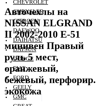
CHEVROLET
Авточехлы на
CHRYSLER
NISSAN ELGRAND
CITROEN
DAEWOO
II 2002-2010 E-51
DAIHATSU
минивен Правый
DATSUN
руль 5 мест,
DODGE
оранжевый,
FIAT
бежевый, перфорир.
FORD
GEELY
экокожа
GMC
GREAT