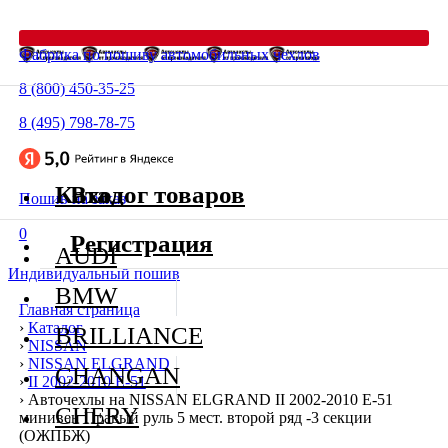
Фабрика по пошиву автомобильных чехлов
8 (800) 450-35-25
8 (495) 798-78-75
Каталог товаров
Вход
Пошив на заказ
0
Регистрация
AUDI
Индивидуальный пошив
BMW
Главная страница
›
Каталог
BRILLIANCE
›
NISSAN
›
NISSAN ELGRAND
CHANGAN
›
II 2002-2010 E-51
›
Авточехлы на NISSAN ELGRAND II 2002-2010 E-51
CHERY
минивен Правый руль 5 мест. второй ряд -3 секции
(ОЖПБЖ)