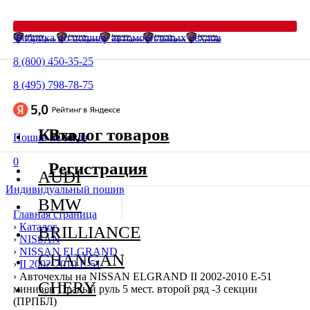
Фабрика по пошиву автомобильных чехлов
8 (800) 450-35-25
8 (495) 798-78-75
Каталог товаров
Вход
Пошив на заказ
0
Регистрация
AUDI
Индивидуальный пошив
BMW
Главная страница
›
Каталог
BRILLIANCE
›
NISSAN
›
NISSAN ELGRAND
CHANGAN
›
II 2002-2010 E-51
›
Авточехлы на NISSAN ELGRAND II 2002-2010 E-51
CHERY
минивен Правый руль 5 мест. второй ряд -3 секции
(ПРПБЛ)