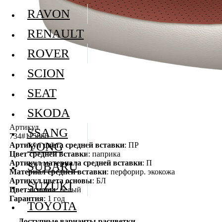
RAVON
RENAULT
ROVER
SCION
SEAT
SKODA
Артикул
SSANG
734#115666
YONG
Артикул цвета средней вставки
: ПР
Цвет средней вставки
: паприка
Артикул материала средней вставки
: П
SUBARU
Материал средней вставки
: перфорир. экокожа
Артикул цвета основы
: БЛ
SUZUKI
Цвет основы
: белый
Гарантия
: 1 год
TOYOTA
Доступные варианты расцветки