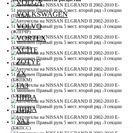
VOLGA
VOLKSWAGEN
VOLVO
VORTEX
XCITE
ZOTYE
ZX
ГАЗ
НИВА
НИВА
УАЗ