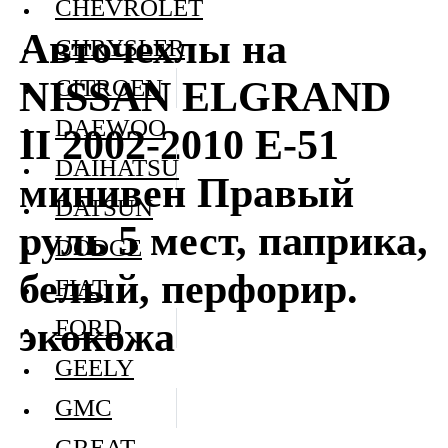
CHEVROLET
Авточехлы на
CHRYSLER
NISSAN ELGRAND
CITROEN
DAEWOO
II 2002-2010 E-51
DAIHATSU
минивен Правый
DATSUN
руль 5 мест, паприка,
DODGE
белый, перфорир.
FIAT
экокожа
FORD
GEELY
GMC
GREAT