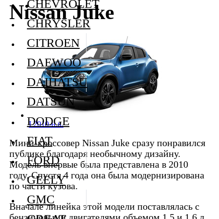
CHEVROLET
Nissan Juke
CHRYSLER
CITROEN
DAEWOO
DAIHATSU
DATSUN
DODGE
I 2010-н.в.
FIAT
Мини-кроссовер Nissan Juke сразу понравился
публике благодаря необычному дизайну.
FORD
Модель впервые была представлена в 2010
году. Спустя 4 года она была модернизирована
GEELY
по части кузова.
GMC
Вначале линейка этой модели поставлялась с
бензиновыми двигателями объемом 1,5 и 1,6 л.
GREAT