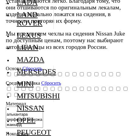
устанавливаются легко. Благодаря тому, что
LADA
они отшиваются по оригинальным лекалам,
LAND
изделия идеально ложатся на сидения, в
точности повторяя их форму.
ROVER
Мы предлагаем чехлы на сидения Nissan Juke
LEXUS
по доступным ценам, поэтому нас выбирают
LIFAN
автовладельцы из всех городов России.
MAZDA
Основа
Сбросить
MERSEDES
MINI
Средняя вставка
Сбросить
MITSUBISHI
Материал
NISSAN
OPEL
PEUGEOT
Поколение