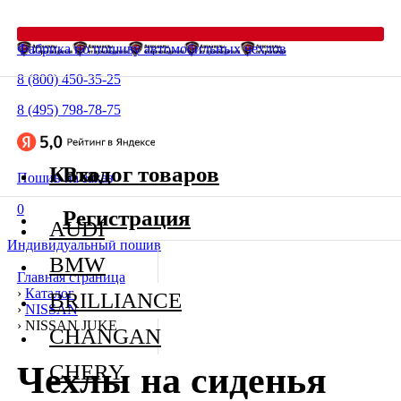
Фабрика по пошиву автомобильных чехлов
8 (800) 450-35-25
8 (495) 798-78-75
Каталог товаров
Вход
Пошив на заказ
0
Регистрация
AUDI
Индивидуальный пошив
BMW
Главная страница
›
Каталог
BRILLIANCE
›
NISSAN
›
NISSAN JUKE
CHANGAN
Чехлы на сиденья
CHERY