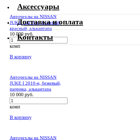
Аксессуары
Авточехлы на NISSAN
Доставка и оплата
JUKE I 2010-н, бежевый,
красный, алькантара
10 000 руб.
Контакты
комп
В корзину
Авточехлы на NISSAN
JUKE I 2010-н, бежевый,
паприка, алькантара
10 000 руб.
комп
В корзину
Авточехлы на NISSAN