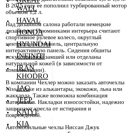
В 2015 году ее пополнил турбированный мотор
WALL
объемом 1,2 л.
HAVAL
Над дизайном салона работали немецкие
дизайнеры. Изюминками интерьера считают
HONDA
спортивное рулевое колесо, округлый
HYUNDAI
центральный тоннель, центральную
интерактивную панель. Сидения обшиты
INFINITI
искусственной замшей или отделаны
натуральной кожей (в зависимости от
IRAN
комплектации).
KHODRO
В компании Чехлер можно заказать авточехлы
JAC
Nissan Juke из алькантары, экокожи, льна или
жаккарда. Также возможна комбинация
JEEP
материалов. Накладки износостойки, надежно
защищают кресла от истирания и
KAIYI
повреждений.
KIA
Автомобильные чехлы Ниссан Джук