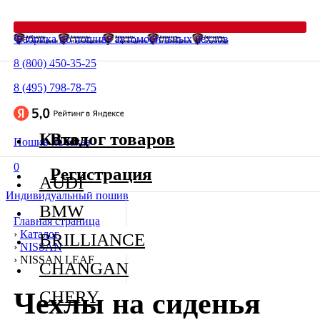
Фабрика по пошиву автомобильных чехлов
8 (800) 450-35-25
8 (495) 798-78-75
Каталог товаров
Вход
Пошив на заказ
0
Регистрация
AUDI
Индивидуальный пошив
BMW
Главная страница
›
Каталог
BRILLIANCE
›
NISSAN
›
NISSAN LEAF
CHANGAN
Чехлы на сиденья
CHERY