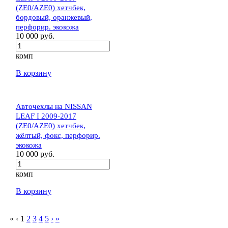
(ZE0/AZE0) хетчбек,
бордовый, оранжевый,
перфорир. экокожа
10 000 руб.
комп
В корзину
Авточехлы на NISSAN
LEAF I 2009-2017
(ZE0/AZE0) хетчбек,
жёлтый, фокс, перфорир.
экокожа
10 000 руб.
комп
В корзину
«
‹
1
2
3
4
5
›
»