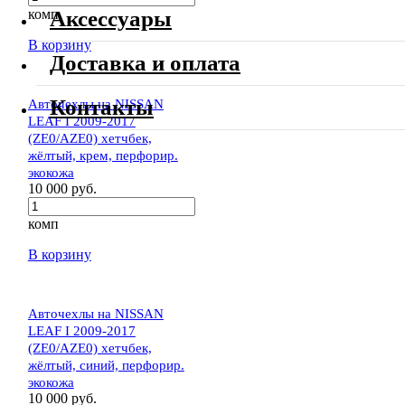
Аксессуары
комп
В корзину
Доставка и оплата
Контакты
Авточехлы на NISSAN
LEAF I 2009-2017
(ZE0/AZE0) хетчбек,
жёлтый, крем, перфорир.
экокожа
10 000 руб.
комп
В корзину
Авточехлы на NISSAN
LEAF I 2009-2017
(ZE0/AZE0) хетчбек,
жёлтый, синий, перфорир.
экокожа
10 000 руб.