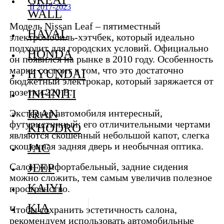
II 2017-2023
WALL
Модель Nissan Leaf – пятиместный
HAVAL
электромобиль-хэтчбек, который идеально
подходит для городских условий. Официально
HONDA
он появился на рынке в 2010 году. Особенность
марки состоит в том, что это достаточно
HYUNDAI
бюджетный электрокар, который заряжается от
INFINITI
розетки 220 В.
IRAN
Экстерьер автомобиля интересный,
футуристичный: его отличительными чертами
KHODRO
являются скошенный небольшой капот, слегка
скошенная задняя дверь и необычная оптика.
JAC
JEEP
Салон комфортабельный, задние сидения
можно сложить, тем самым увеличив полезное
KAIYI
пространство.
KIA
Чтобы сохранить эстетичность салона,
рекомендуем использовать автомобильные