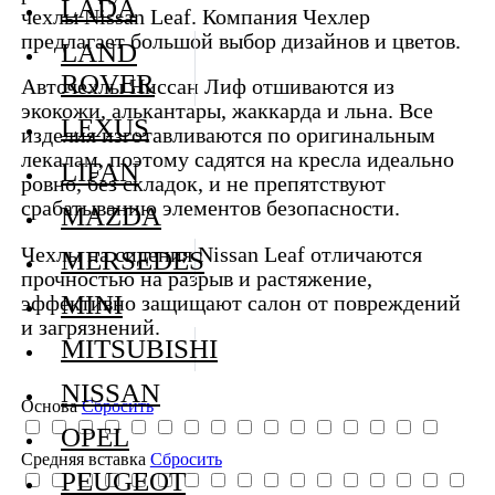
LADA
чехлы Nissan Leaf. Компания Чехлер
предлагает большой выбор дизайнов и цветов.
LAND
ROVER
Авточехлы Ниссан Лиф отшиваются из
экокожи, алькантары, жаккарда и льна. Все
LEXUS
изделия изготавливаются по оригинальным
лекалам, поэтому садятся на кресла идеально
LIFAN
ровно, без складок, и не препятствуют
срабатыванию элементов безопасности.
MAZDA
Чехлы на сидения Nissan Leaf отличаются
MERSEDES
прочностью на разрыв и растяжение,
MINI
эффективно защищают салон от повреждений
и загрязнений.
MITSUBISHI
NISSAN
Основа
Сбросить
OPEL
Средняя вставка
Сбросить
PEUGEOT