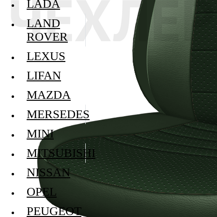
LADA
LAND
ROVER
LEXUS
LIFAN
MAZDA
MERSEDES
MINI
MITSUBISHI
NISSAN
OPEL
PEUGEOT