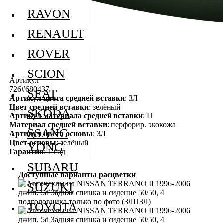
RAVON
RENAULT
ROVER
SCION
Артикул
726#680437
SEAT
Артикул цвета средней вставки
: ЗЛ
Цвет средней вставки
: зелёный
SKODA
Артикул материала средней вставки
: П
Материал средней вставки
: перфорир. экокожа
SSANG
Артикул цвета основы
: ЗЛ
Цвет основы
: зелёный
YONG
Гарантия
: 1 год
SUBARU
Доступные варианты расцветки
SUZUKI
TOYOTA