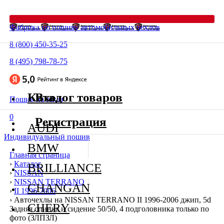
Фабрика по пошиву автомобильных чехлов
8 (800) 450-35-25
8 (495) 798-78-75
Каталог товаров
Вход
Пошив на заказ
0
Регистрация
AUDI
Индивидуальный пошив
BMW
Главная страница
›
Каталог
BRILLIANCE
›
NISSAN
›
NISSAN TERRANO
CHANGAN
›
II 1996-2006
›
Авточехлы на NISSAN TERRANO II 1996-2006 джип, 5d
CHERY
Задняя спинка и сидение 50/50, 4 подголовника только по
фото (ЗЛПЗЛ)