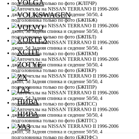
VOLGA
VOLKSWAGEN
VOLVO
VORTEX
XCITE
ZOTYE
ZX
ГАЗ
НИВА
НИВА
УАЗ