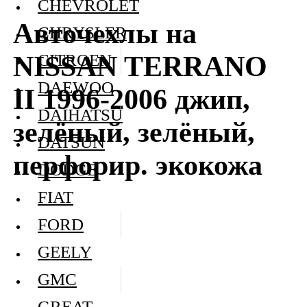
CHEVROLET
Авточехлы на
CHRYSLER
NISSAN TERRANO
CITROEN
DAEWOO
II 1996-2006 джип,
DAIHATSU
зелёный, зелёный,
DATSUN
перфорир. экокожа
DODGE
FIAT
FORD
GEELY
GMC
GREAT