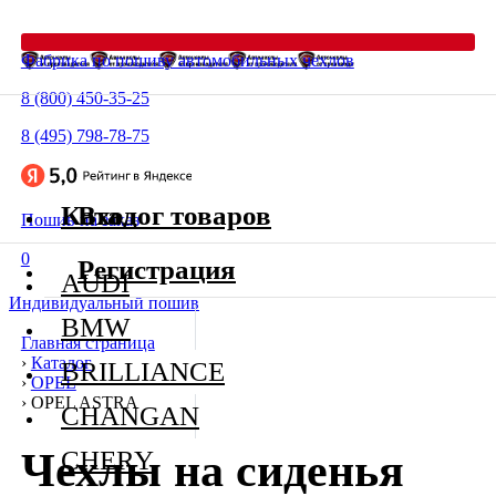
Фабрика по пошиву автомобильных чехлов
8 (800) 450-35-25
8 (495) 798-78-75
Каталог товаров
Вход
Пошив на заказ
0
Регистрация
AUDI
Индивидуальный пошив
BMW
Главная страница
›
Каталог
BRILLIANCE
›
OPEL
›
OPEL ASTRA
CHANGAN
Чехлы на сиденья
CHERY