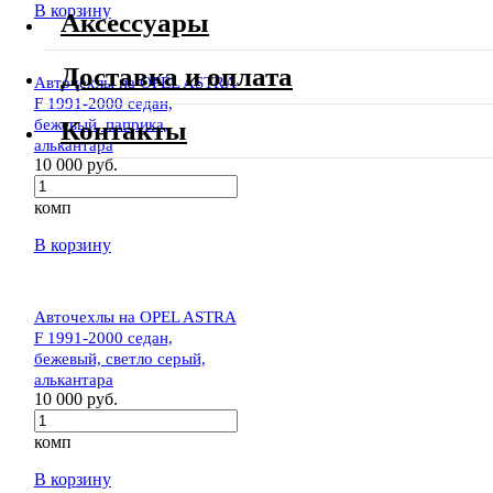
В корзину
Аксессуары
Доставка и оплата
Авточехлы на OPEL ASTRA
F 1991-2000 седан,
бежевый, паприка,
Контакты
алькантара
10 000 руб.
комп
В корзину
Авточехлы на OPEL ASTRA
F 1991-2000 седан,
бежевый, светло серый,
алькантара
10 000 руб.
комп
В корзину