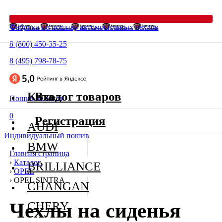
Фабрика по пошиву автомобильных чехлов
8 (800) 450-35-25
8 (495) 798-78-75
Каталог товаров
Вход
Пошив на заказ
0
Регистрация
AUDI
Индивидуальный пошив
BMW
Главная страница
›
Каталог
BRILLIANCE
›
OPEL
›
OPEL SINTRA
CHANGAN
Чехлы на сиденья
CHERY