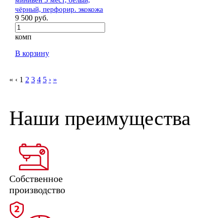
чёрный, перфорир. экокожа
9 500 руб.
комп
В корзину
«
‹
1
2
3
4
5
›
»
Наши преимущества
Собственное
производство