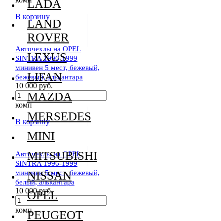
LADA
В корзину
LAND
ROVER
Авточехлы на OPEL
LEXUS
SINTRA 1996-1999
минивен 5 мест, бежевый,
LIFAN
бежевый, алькантара
10 000 руб.
MAZDA
комп
MERSEDES
В корзину
MINI
MITSUBISHI
Авточехлы на OPEL
SINTRA 1996-1999
минивен 5 мест, бежевый,
NISSAN
белый, алькантара
10 000 руб.
OPEL
комп
PEUGEOT