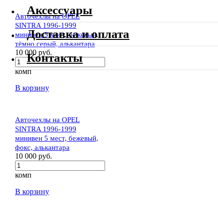
Аксессуары
Авточехлы на OPEL
SINTRA 1996-1999
Доставка и оплата
минивен 5 мест, бежевый,
тёмно серый, алькантара
10 000 руб.
Контакты
комп
В корзину
Авточехлы на OPEL
SINTRA 1996-1999
минивен 5 мест, бежевый,
фокс, алькантара
10 000 руб.
комп
В корзину