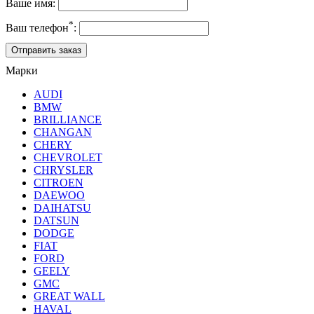
Ваше имя:
*
Ваш телефон
:
Марки
AUDI
BMW
BRILLIANCE
CHANGAN
CHERY
CHEVROLET
CHRYSLER
CITROEN
DAEWOO
DAIHATSU
DATSUN
DODGE
FIAT
FORD
GEELY
GMC
GREAT WALL
HAVAL