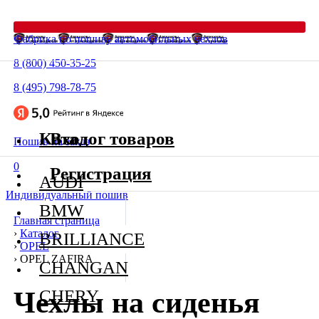
Фабрика по пошиву автомобильных чехлов
8 (800) 450-35-25
8 (495) 798-78-75
Каталог товаров
Вход
Пошив на заказ
0
Регистрация
AUDI
Индивидуальный пошив
BMW
Главная страница
›
Каталог
BRILLIANCE
›
OPEL
›
OPEL ZAFIRA
CHANGAN
Чехлы на сиденья
CHERY