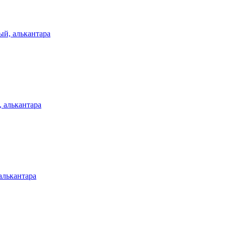
й, алькантара
 алькантара
алькантара