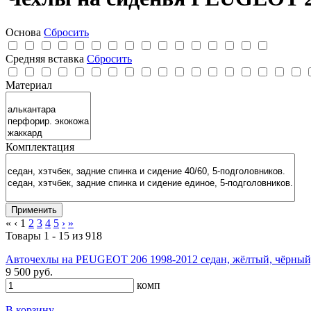
Основа
Сбросить
Средняя вставка
Сбросить
Материал
Комплектация
«
‹
1
2
3
4
5
›
»
Товары 1 - 15 из 918
Авточехлы на PEUGEOT 206 1998-2012 седан, жёлтый, чёрный,
9 500 руб.
комп
В корзину