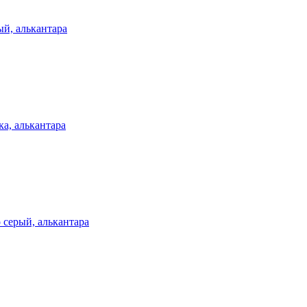
й, алькантара
а, алькантара
 серый, алькантара