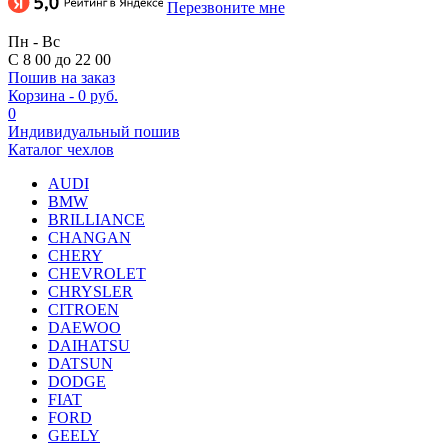
Перезвоните мне
Пн - Вс
С 8 00 до 22 00
Пошив на заказ
Корзина
-
0 руб.
0
Индивидуальный пошив
Каталог чехлов
AUDI
BMW
BRILLIANCE
CHANGAN
CHERY
CHEVROLET
CHRYSLER
CITROEN
DAEWOO
DAIHATSU
DATSUN
DODGE
FIAT
FORD
GEELY