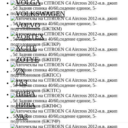
VOLGA
VOLKSWAGEN
VOLVO
VORTEX
XCITE
ZOTYE
ZX
ГАЗ
НИВА
НИВА
УАЗ