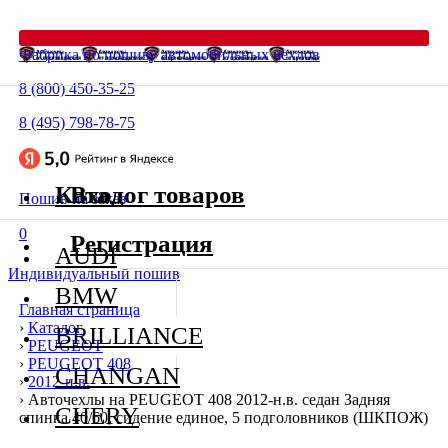
Фабрика по пошиву автомобильных чехлов
8 (800) 450-35-25
8 (495) 798-78-75
Каталог товаров
Вход
Пошив на заказ
0
Регистрация
AUDI
Индивидуальный пошив
BMW
Главная страница
›
Каталог
BRILLIANCE
›
PEUGEOT
›
PEUGEOT 408
CHANGAN
›
2012-н.в.
›
Авточехлы на PEUGEOT 408 2012-н.в. седан Задняя
CHERY
спинка 40/60, сидение единое, 5 подголовников (ШКПОЖ)