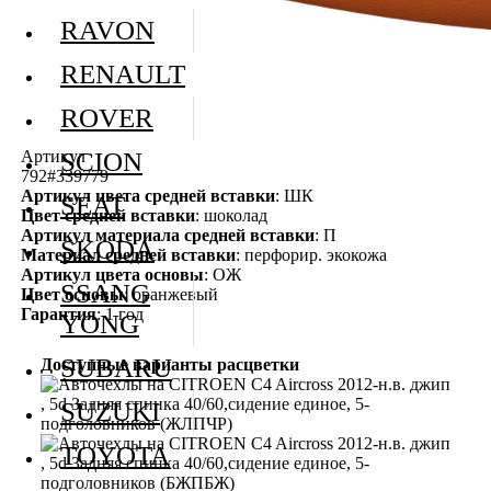
RAVON
RENAULT
ROVER
Артикул
SCION
792#339779
Артикул цвета средней вставки
: ШК
SEAT
Цвет средней вставки
: шоколад
Артикул материала средней вставки
: П
SKODA
Материал средней вставки
: перфорир. экокожа
Артикул цвета основы
: ОЖ
SSANG
Цвет основы
: оранжевый
Гарантия
: 1 год
YONG
SUBARU
Доступные варианты расцветки
SUZUKI
TOYOTA