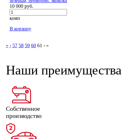
зелёный, перфорир. экокожа
10 000 руб.
комп
В корзину
«
‹
57
58
59
60
61
›
»
Наши преимущества
Собственное
производство