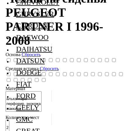
CHEVROLET
PEUGEOT
CHRYSLER
PARTNER I 1996-
CITROEN
DAEWOO
2008
DAIHATSU
Основа
Сбросить
DATSUN
Средняя вставка
Сбросить
DODGE
FIAT
Материал
FORD
GEELY
Количество мест
GMC
GREAT