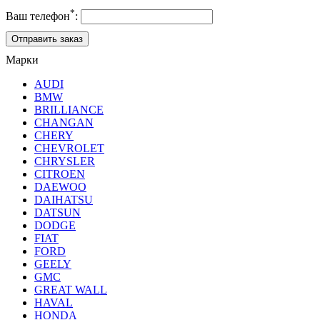
*
Ваш телефон
:
Марки
AUDI
BMW
BRILLIANCE
CHANGAN
CHERY
CHEVROLET
CHRYSLER
CITROEN
DAEWOO
DAIHATSU
DATSUN
DODGE
FIAT
FORD
GEELY
GMC
GREAT WALL
HAVAL
HONDA