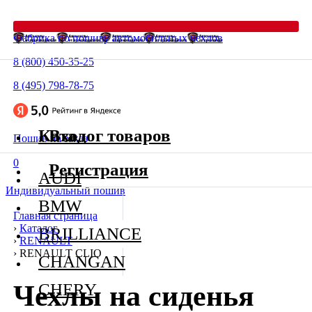
Фабрика по пошиву автомобильных чехлов
8 (800) 450-35-25
8 (495) 798-78-75
Каталог товаров
Вход
Пошив на заказ
0
Регистрация
AUDI
Индивидуальный пошив
BMW
Главная страница
›
Каталог
BRILLIANCE
›
RENAULT
›
RENAULT CLIO
CHANGAN
Чехлы на сиденья
CHERY