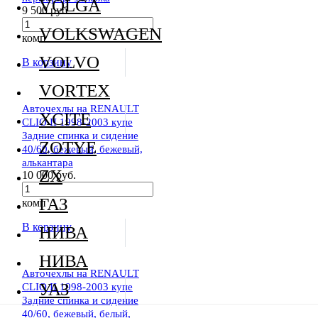
VOLGA
9 500 руб.
VOLKSWAGEN
комп
VOLVO
В корзину
VORTEX
Авточехлы на RENAULT
XCITE
CLIO II 1998-2003 купе
Задние спинка и сидение
ZOTYE
40/60, бежевый, бежевый,
алькантара
ZX
10 000 руб.
ГАЗ
комп
В корзину
НИВА
НИВА
Авточехлы на RENAULT
УАЗ
CLIO II 1998-2003 купе
Задние спинка и сидение
40/60, бежевый, белый,