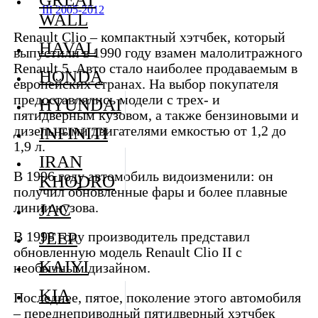
III 2005-2012
WALL
Renault Clio – компактный хэтчбек, который
HAVAL
выпустили в 1990 году взамен малолитражного
Renault 5. Авто стало наиболее продаваемым в
HONDA
европейских странах. На выбор покупателя
предоставлялись модели с трех- и
HYUNDAI
пятидверным кузовом, а также бензиновыми и
INFINITI
дизельными двигателями емкостью от 1,2 до
1,9 л.
IRAN
В 1996 году автомобиль видоизменили: он
KHODRO
получил обновленные фары и более плавные
линии кузова.
JAC
JEEP
В 1998 году производитель представил
обновленную модель Renault Clio II с
KAIYI
необычным дизайном.
KIA
Последнее, пятое, поколение этого автомобиля
– переднеприводный пятидверный хэтчбек