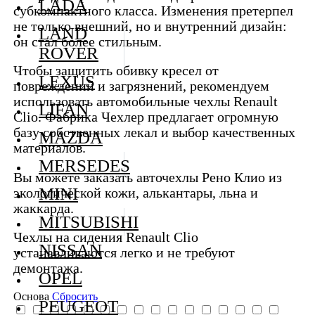
LADA
субкомпактного класса. Изменения претерпел
не только внешний, но и внутренний дизайн:
LAND
он стал более стильным.
ROVER
Чтобы защитить обивку кресел от
LEXUS
повреждений и загрязнений, рекомендуем
использовать автомобильные чехлы Renault
LIFAN
Clio. Фабрика Чехлер предлагает огромную
базу собственных лекал и выбор качественных
MAZDA
материалов.
MERSEDES
Вы можете заказать авточехлы Рено Клио из
MINI
экологической кожи, алькантары, льна и
жаккарда.
MITSUBISHI
Чехлы на сидения Renault Clio
NISSAN
устанавливаются легко и не требуют
демонтажа.
OPEL
Основа
Сбросить
PEUGEOT