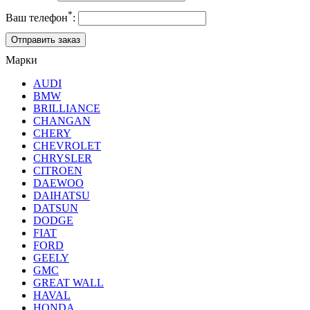
*
Ваш телефон
:
Марки
AUDI
BMW
BRILLIANCE
CHANGAN
CHERY
CHEVROLET
CHRYSLER
CITROEN
DAEWOO
DAIHATSU
DATSUN
DODGE
FIAT
FORD
GEELY
GMC
GREAT WALL
HAVAL
HONDA