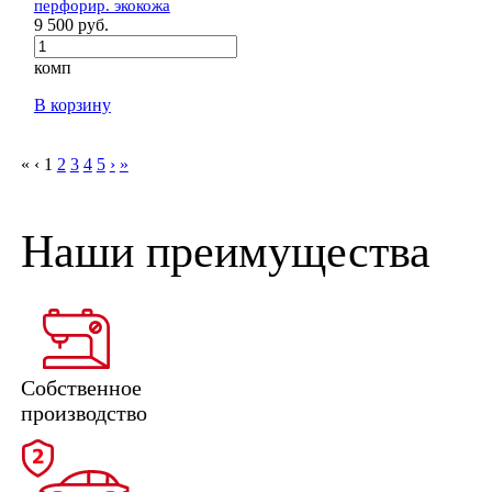
перфорир. экокожа
9 500 руб.
комп
В корзину
«
‹
1
2
3
4
5
›
»
Наши преимущества
Собственное
производство