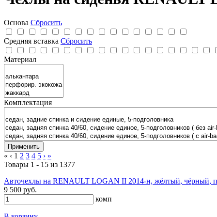
Основа
Сбросить
Средняя вставка
Сбросить
Материал
Комплектация
«
‹
1
2
3
4
5
›
»
Товары 1 - 15 из 1377
Авточехлы на RENAULT LOGAN II 2014-н, жёлтый, чёрный, п
9 500 руб.
комп
В корзину