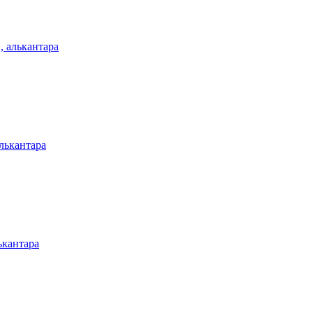
 алькантара
лькантара
ькантара