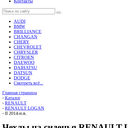
Контакты
AUDI
BMW
BRILLIANCE
CHANGAN
CHERY
CHEVROLET
CHRYSLER
CITROEN
DAEWOO
DAIHATSU
DATSUN
DODGE
Смотреть всё...
Главная страница
›
Каталог
›
RENAULT
›
RENAULT LOGAN
›
II 2014-н.в.
Чехлы на сиденья RENAULT L