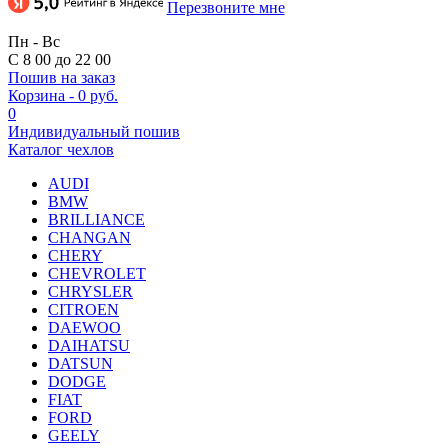
Перезвоните мне
Пн - Вс
С 8 00 до 22 00
Пошив на заказ
Корзина
-
0 руб.
0
Индивидуальный пошив
Каталог чехлов
AUDI
BMW
BRILLIANCE
CHANGAN
CHERY
CHEVROLET
CHRYSLER
CITROEN
DAEWOO
DAIHATSU
DATSUN
DODGE
FIAT
FORD
GEELY