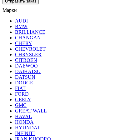
Марки
AUDI
BMW
BRILLIANCE
CHANGAN
CHERY
CHEVROLET
CHRYSLER
CITROEN
DAEWOO
DAIHATSU
DATSUN
DODGE
FIAT
FORD
GEELY
GMC
GREAT WALL
HAVAL
HONDA
HYUNDAI
INFINITI
IRAN KHODRO