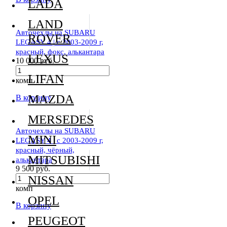
LADA
LAND
Авточехлы на SUBARU
ROVER
LEGASY 4 | c 2003-2009 г,
красный, фокс, алькантара
LEXUS
10 000 руб.
LIFAN
комп
MAZDA
В корзину
MERSEDES
Авточехлы на SUBARU
MINI
LEGASY 4 | c 2003-2009 г,
красный, чёрный,
MITSUBISHI
алькантара
9 500 руб.
NISSAN
комп
OPEL
В корзину
PEUGEOT