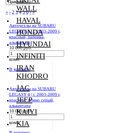
WALL
«
‹
2
3
4
5
6
›
»
HAVAL
Авточехлы на SUBARU
HONDA
LEGASY 4 | c 2003-2009 г,
красный, паприка,
алькантара
HYUNDAI
10 000 руб.
INFINITI
комп
IRAN
В корзину
KHODRO
JAC
Авточехлы на SUBARU
LEGASY 4 | c 2003-2009 г,
JEEP
красный, тёмно серый,
алькантара
KAIYI
10 000 руб.
KIA
комп
В корзину