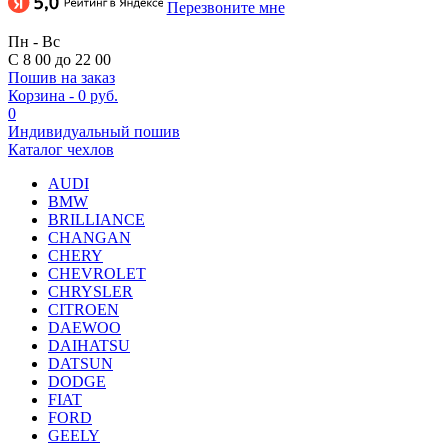
Перезвоните мне
Пн - Вс
С 8 00 до 22 00
Пошив на заказ
Корзина
-
0 руб.
0
Индивидуальный пошив
Каталог чехлов
AUDI
BMW
BRILLIANCE
CHANGAN
CHERY
CHEVROLET
CHRYSLER
CITROEN
DAEWOO
DAIHATSU
DATSUN
DODGE
FIAT
FORD
GEELY