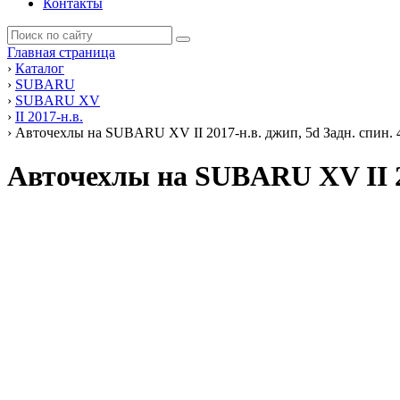
Контакты
Главная страница
›
Каталог
›
SUBARU
›
SUBARU XV
›
II 2017-н.в.
›
Авточехлы на SUBARU XV II 2017-н.в. джип, 5d Задн. спин. 4
Авточехлы на SUBARU XV II 2