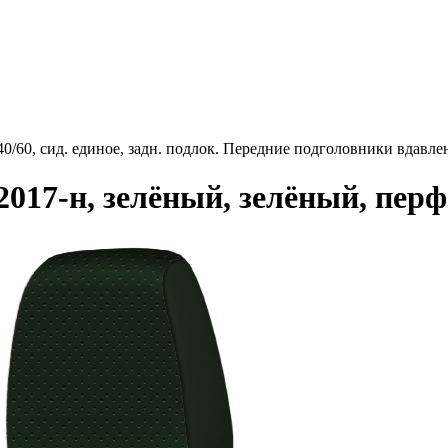
0/60, сид. единое, задн. подлок. Передние подголовники вдавле
017-н, зелёный, зелёный, перф