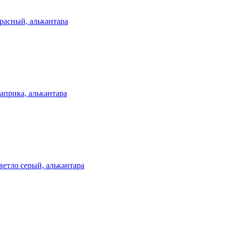
расный, алькантара
априка, алькантара
етло серый, алькантара