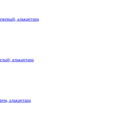
ежевый, алькантара
елый, алькантара
рем, алькантара