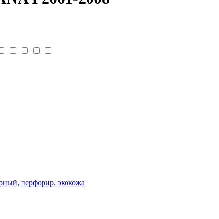
рный, перфорир. экокожа