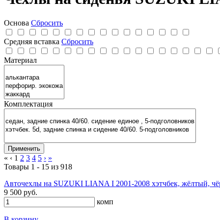
Основа
Сбросить
Средняя вставка
Сбросить
Материал
Комплектация
«
‹
1
2
3
4
5
›
»
Товары 1 - 15 из 918
Авточехлы на SUZUKI LIANA I 2001-2008 хэтчбек, жёлтый, чё
9 500 руб.
комп
В корзину