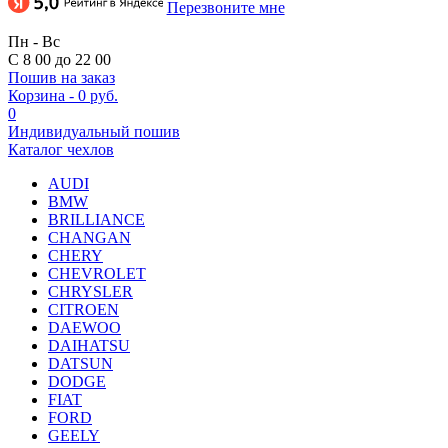
Перезвоните мне
Пн - Вс
С 8 00 до 22 00
Пошив на заказ
Корзина
-
0 руб.
0
Индивидуальный пошив
Каталог чехлов
AUDI
BMW
BRILLIANCE
CHANGAN
CHERY
CHEVROLET
CHRYSLER
CITROEN
DAEWOO
DAIHATSU
DATSUN
DODGE
FIAT
FORD
GEELY