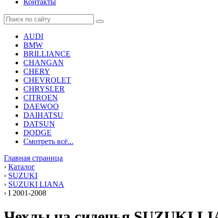
Контакты
AUDI
BMW
BRILLIANCE
CHANGAN
CHERY
CHEVROLET
CHRYSLER
CITROEN
DAEWOO
DAIHATSU
DATSUN
DODGE
Смотреть всё...
Главная страница
›
Каталог
›
SUZUKI
›
SUZUKI LIANA
›
I 2001-2008
Чехлы на сиденья SUZUKI LIA