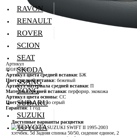
RAVON
RENAULT
ROVER
SCION
SEAT
Артикул
SKODA
891#179041
Артикул цвета средней вставки
: БЖ
Цвет средней вставки
: бежевый
SSANG
Артикул материала средней вставки
: П
YONG
Материал средней вставки
: перфорир. экокожа
Артикул цвета основы
: СС
SUBARU
Цвет основы
: светло серый
Гарантия
: 1 год
SUZUKI
Доступные варианты расцветки
TOYOTA