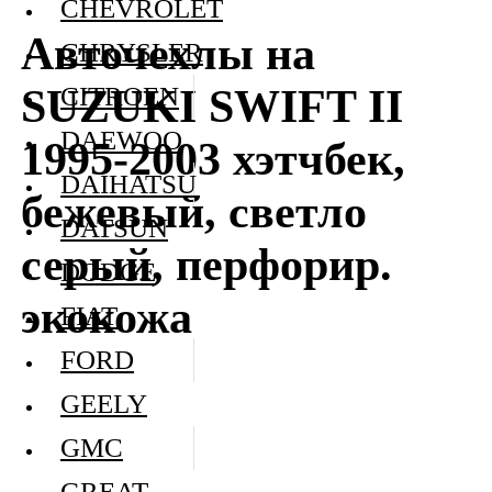
CHEVROLET
Авточехлы на
CHRYSLER
SUZUKI SWIFT II
CITROEN
DAEWOO
1995-2003 хэтчбек,
DAIHATSU
бежевый, светло
DATSUN
серый, перфорир.
DODGE
экокожа
FIAT
FORD
GEELY
GMC
GREAT