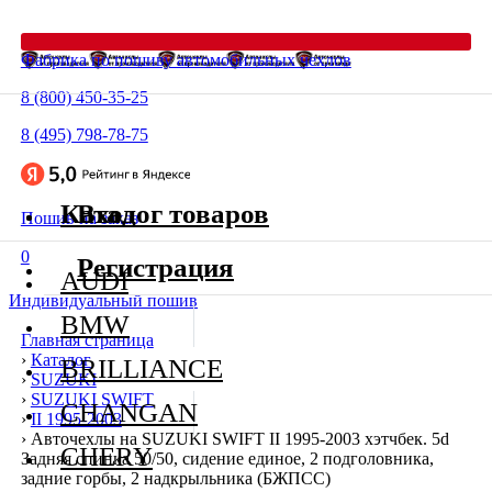
Фабрика по пошиву автомобильных чехлов
8 (800) 450-35-25
8 (495) 798-78-75
Каталог товаров
Вход
Пошив на заказ
0
Регистрация
AUDI
Индивидуальный пошив
BMW
Главная страница
›
Каталог
BRILLIANCE
›
SUZUKI
›
SUZUKI SWIFT
CHANGAN
›
II 1995-2003
›
Авточехлы на SUZUKI SWIFT II 1995-2003 хэтчбек. 5d
CHERY
Задняя спинка 50/50, сидение единое, 2 подголовника,
задние горбы, 2 надкрыльника (БЖПСС)