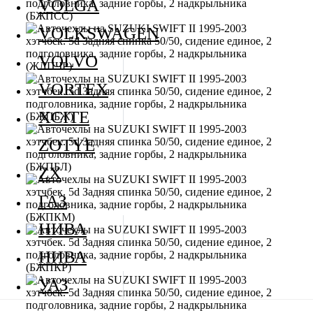
VOLGA
VOLKSWAGEN
VOLVO
VORTEX
XCITE
ZOTYE
ZX
ГАЗ
НИВА
НИВА
УАЗ