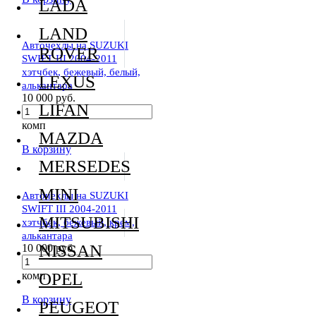
LADA
LAND
Авточехлы на SUZUKI
ROVER
SWIFT III 2004-2011
хэтчбек, бежевый, белый,
LEXUS
алькантара
10 000 руб.
LIFAN
комп
MAZDA
В корзину
MERSEDES
MINI
Авточехлы на SUZUKI
SWIFT III 2004-2011
MITSUBISHI
хэтчбек, бежевый, крем,
алькантара
NISSAN
10 000 руб.
комп
OPEL
В корзину
PEUGEOT