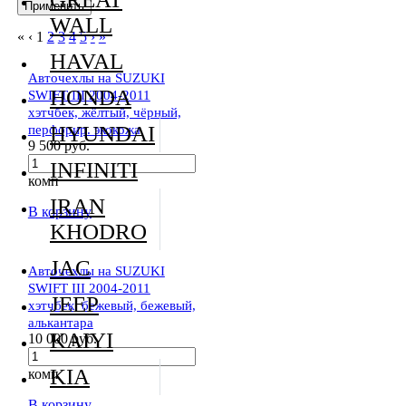
WALL
«
‹
1
2
3
4
5
›
»
HAVAL
Авточехлы на SUZUKI
HONDA
SWIFT III 2004-2011
хэтчбек, жёлтый, чёрный,
перфорир. экокожа
HYUNDAI
9 500 руб.
INFINITI
комп
IRAN
В корзину
KHODRO
JAC
Авточехлы на SUZUKI
SWIFT III 2004-2011
JEEP
хэтчбек, бежевый, бежевый,
алькантара
KAIYI
10 000 руб.
KIA
комп
В корзину