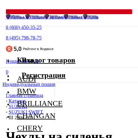
Фабрика по пошиву автомобильных чехлов
8 (800) 450-35-25
8 (495) 798-78-75
Каталог товаров
Вход
Пошив на заказ
0
Регистрация
AUDI
Индивидуальный пошив
BMW
Главная страница
›
Каталог
BRILLIANCE
›
SUZUKI
›
SUZUKI SWIFT
CHANGAN
›
III 2004-2011
CHERY
Чехлы на сиденья