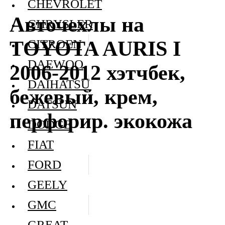
CHEVROLET
Авточехлы на
CHRYSLER
TOYOTA AURIS I
CITROEN
DAEWOO
2006-2012 хэтчбек,
DAIHATSU
бежевый, крем,
DATSUN
перфорир. экокожа
DODGE
FIAT
FORD
GEELY
GMC
GREAT