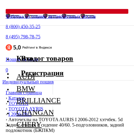
Фабрика по пошиву автомобильных чехлов
8 (800) 450-35-25
8 (495) 798-78-75
Каталог товаров
Вход
Пошив на заказ
0
Регистрация
AUDI
Индивидуальный пошив
BMW
Главная страница
›
Каталог
BRILLIANCE
›
TOYOTA
›
TOYOTA AYRIS
CHANGAN
›
I 2006-2012
›
Авточехлы на TOYOTA AURIS I 2006-2012 хэтчбек. 5d
CHERY
Задние спинка и сидение 40/60. 5-подголовников, задний
подлокотник (БЖПКМ)