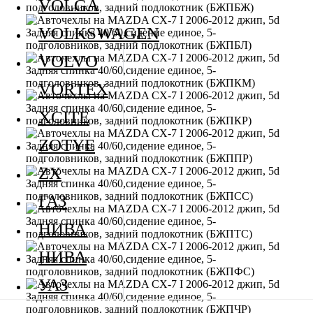
VOLGA
VOLKSWAGEN
VOLVO
VORTEX
XCITE
ZOTYE
ZX
ГАЗ
НИВА
НИВА
УАЗ