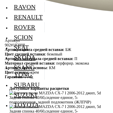
RAVON
RENAULT
ROVER
SCION
Артикул
902#182008
SEAT
Артикул цвета средней вставки
: БЖ
Цвет средней вставки
: бежевый
SKODA
Артикул материала средней вставки
: П
Материал средней вставки
: перфорир. экокожа
SSANG
Артикул цвета основы
: КМ
Цвет основы
: крем
YONG
Гарантия
: 1 год
SUBARU
Доступные варианты расцветки
SUZUKI
TOYOTA