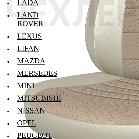
LADA
LAND
ROVER
LEXUS
LIFAN
MAZDA
MERSEDES
MINI
MITSUBISHI
NISSAN
OPEL
PEUGEOT