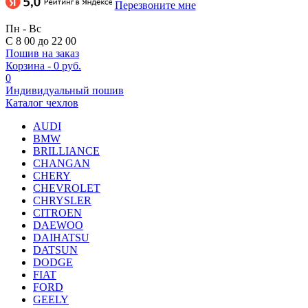
Перезвоните мне
Пн - Вс
С 8 00 до 22 00
Пошив на заказ
Корзина
-
0 руб.
0
Индивидуальный пошив
Каталог чехлов
AUDI
BMW
BRILLIANCE
CHANGAN
CHERY
CHEVROLET
CHRYSLER
CITROEN
DAEWOO
DAIHATSU
DATSUN
DODGE
FIAT
FORD
GEELY