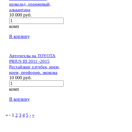
шоколад, оранжевый,
алькантара
10 000 руб.
комп
В корзину
Авточехлы на TOYOTA
PRIUS III 2011 -2015
Рестайлинг хэтчбек, крем,
крем, перфорир. экокожа
10 000 руб.
комп
В корзину
«
‹
1
2
3
4
5
›
»