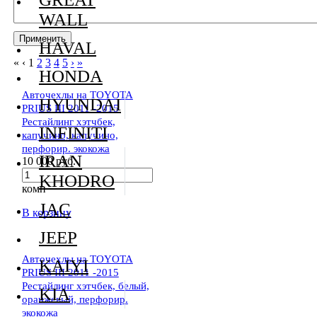
WALL
HAVAL
«
‹
1
2
3
4
5
›
»
HONDA
Авточехлы на TOYOTA
HYUNDAI
PRIUS III 2011 -2015
Рестайлинг хэтчбек,
INFINITI
капучино, капучино,
перфорир. экокожа
IRAN
10 000 руб.
KHODRO
комп
JAC
В корзину
JEEP
Авточехлы на TOYOTA
KAIYI
PRIUS III 2011 -2015
Рестайлинг хэтчбек, белый,
KIA
оранжевый, перфорир.
экокожа