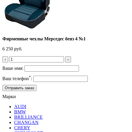
Фирменные чехлы Мерседес бенз 4 №1
6 250 руб.
‹
›
Ваше имя:
*
Ваш телефон
:
Марки
AUDI
BMW
BRILLIANCE
CHANGAN
CHERY