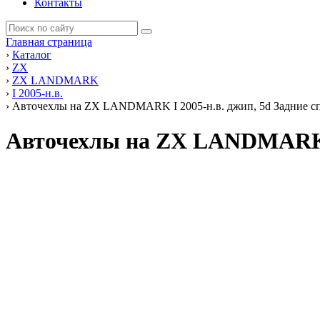
Контакты
Главная страница
›
Каталог
›
ZX
›
ZX LANDMARK
›
I 2005-н.в.
›
Авточехлы на ZX LANDMARK I 2005-н.в. джип, 5d Задние сп
Авточехлы на ZX LANDMARK I