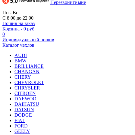
Перезвоните мне
Пн - Вс
С 8 00 до 22 00
Пошив на заказ
Корзина
-
0 руб.
0
Индивидуальный пошив
Каталог чехлов
AUDI
BMW
BRILLIANCE
CHANGAN
CHERY
CHEVROLET
CHRYSLER
CITROEN
DAEWOO
DAIHATSU
DATSUN
DODGE
FIAT
FORD
GEELY