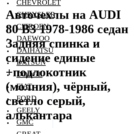
CHEVROLET
Авточехлы на AUDI
CHRYSLER
80 В3 1978-1986 седан
CITROEN
DAEWOO
Задняя спинка и
DAIHATSU
сидение единые
DATSUN
+подлокотник
DODGE
(молния), чёрный,
FIAT
светло серый,
FORD
GEELY
алькантара
GMC
GREAT