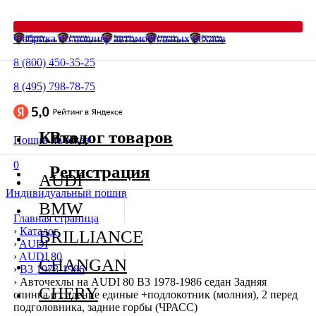
Фабрика по пошиву автомобильных чехлов
8 (800) 450-35-25
8 (495) 798-78-75
Каталог товаров
Вход
Пошив на заказ
0
Регистрация
AUDI
Индивидуальный пошив
BMW
Главная страница
›
Каталог
BRILLIANCE
›
AUDI
›
AUDI 80
CHANGAN
›
В3 1978-1986
›
Авточехлы на AUDI 80 В3 1978-1986 седан Задняя
CHERY
спинка и сидение единые +подлокотник (молния), 2 перед
подголовника, задние горбы (ЧРАСС)