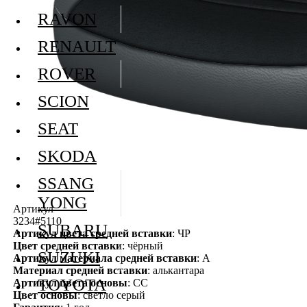
RAVON
RENAULT
ROVER
SCION
SEAT
SKODA
SSANG
YONG
Артикул
3234#5110
SUBARU
Артикул цвета средней вставки
: ЧР
Цвет средней вставки
: чёрный
SUZUKI
Артикул материала средней вставки
: А
Материал средней вставки
: алькантара
TOYOTA
Артикул цвета основы
: СС
Цвет основы
: светло серый