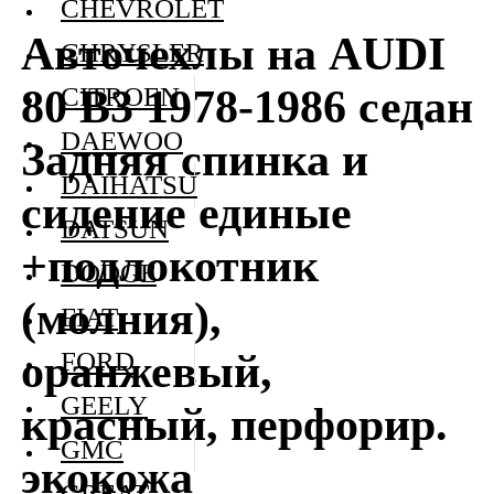
CHEVROLET
Авточехлы на AUDI
CHRYSLER
80 В3 1978-1986 седан
CITROEN
DAEWOO
Задняя спинка и
DAIHATSU
сидение единые
DATSUN
+подлокотник
DODGE
(молния),
FIAT
оранжевый,
FORD
GEELY
красный, перфорир.
GMC
экокожа
GREAT