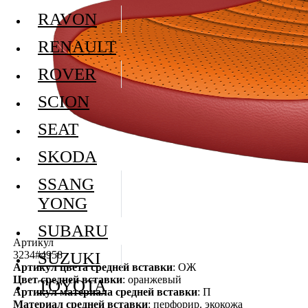
RAVON
RENAULT
ROVER
SCION
SEAT
SKODA
SSANG
YONG
SUBARU
Артикул
3234#4958
SUZUKI
Артикул цвета средней вставки
: ОЖ
Цвет средней вставки
: оранжевый
TOYOTA
Артикул материала средней вставки
: П
Материал средней вставки
: перфорир. экокожа