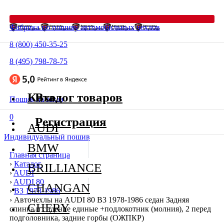
Фабрика по пошиву автомобильных чехлов
8 (800) 450-35-25
8 (495) 798-78-75
Каталог товаров
Вход
Пошив на заказ
0
Регистрация
AUDI
Индивидуальный пошив
BMW
Главная страница
›
Каталог
BRILLIANCE
›
AUDI
›
AUDI 80
CHANGAN
›
В3 1978-1986
›
Авточехлы на AUDI 80 В3 1978-1986 седан Задняя
CHERY
спинка и сидение единые +подлокотник (молния), 2 перед
подголовника, задние горбы (ОЖПКР)