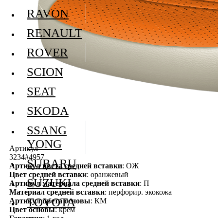
RAVON
RENAULT
ROVER
SCION
SEAT
SKODA
SSANG
YONG
Артикул
3234#4957
SUBARU
Артикул цвета средней вставки
: ОЖ
Цвет средней вставки
: оранжевый
SUZUKI
Артикул материала средней вставки
: П
Материал средней вставки
: перфорир. экокожа
TOYOTA
Артикул цвета основы
: КМ
Цвет основы
: крем