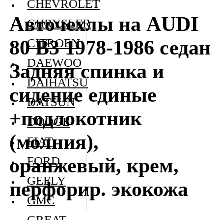
CHEVROLET
Авточехлы на AUDI
CHRYSLER
80 В3 1978-1986 седан
CITROEN
DAEWOO
Задняя спинка и
DAIHATSU
сидение единые
DATSUN
+подлокотник
DODGE
(молния),
FIAT
оранжевый, крем,
FORD
GEELY
перфорир. экокожа
GMC
GREAT