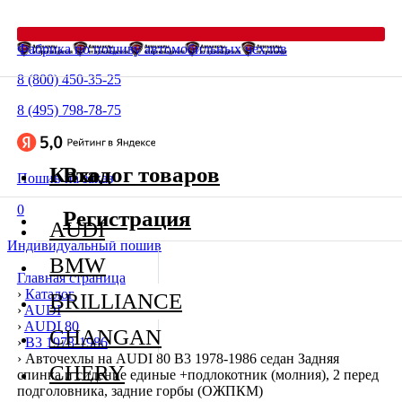
Фабрика по пошиву автомобильных чехлов
8 (800) 450-35-25
8 (495) 798-78-75
Каталог товаров
Вход
Пошив на заказ
0
Регистрация
AUDI
Индивидуальный пошив
BMW
Главная страница
›
Каталог
BRILLIANCE
›
AUDI
›
AUDI 80
CHANGAN
›
В3 1978-1986
›
Авточехлы на AUDI 80 В3 1978-1986 седан Задняя
CHERY
спинка и сидение единые +подлокотник (молния), 2 перед
подголовника, задние горбы (ОЖПКМ)