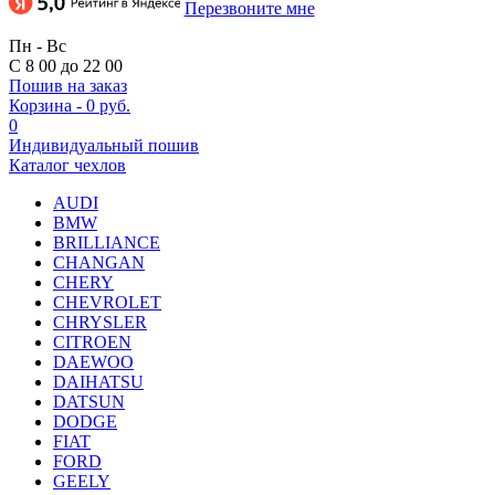
Перезвоните мне
Пн - Вс
С 8 00 до 22 00
Пошив на заказ
Корзина
-
0 руб.
0
Индивидуальный пошив
Каталог чехлов
AUDI
BMW
BRILLIANCE
CHANGAN
CHERY
CHEVROLET
CHRYSLER
CITROEN
DAEWOO
DAIHATSU
DATSUN
DODGE
FIAT
FORD
GEELY