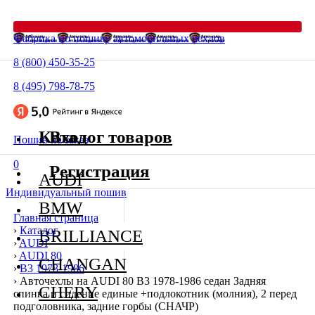
Фабрика по пошиву автомобильных чехлов
8 (800) 450-35-25
8 (495) 798-78-75
Каталог товаров
Вход
Пошив на заказ
0
Регистрация
AUDI
Индивидуальный пошив
BMW
Главная страница
›
Каталог
BRILLIANCE
›
AUDI
›
AUDI 80
CHANGAN
›
В3 1978-1986
›
Авточехлы на AUDI 80 В3 1978-1986 седан Задняя
CHERY
спинка и сидение единые +подлокотник (молния), 2 перед
подголовника, задние горбы (СНАЧР)