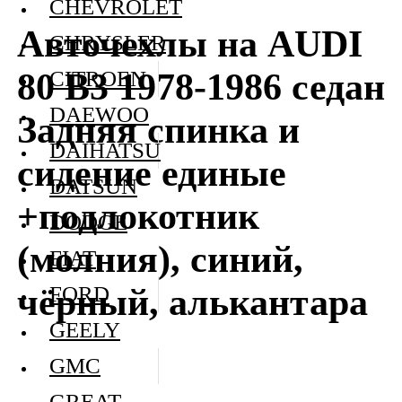
CHEVROLET
Авточехлы на AUDI
CHRYSLER
80 В3 1978-1986 седан
CITROEN
DAEWOO
Задняя спинка и
DAIHATSU
сидение единые
DATSUN
+подлокотник
DODGE
(молния), синий,
FIAT
чёрный, алькантара
FORD
GEELY
GMC
GREAT