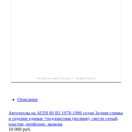
Чехлер на карте Калуги — Яндекс Карты
Описание
Авточехлы на AUDI 80 В3 1978-1986 седан Задняя спинка
и сидение единые +подлокотник (молния), светло серый,
пластик, перфорир. экокожа
10 000 руб.