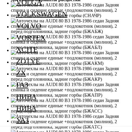
VOLGA
VOLKSWAGEN
VOLVO
VORTEX
XCITE
ZOTYE
ZX
ГАЗ
НИВА
НИВА
УАЗ