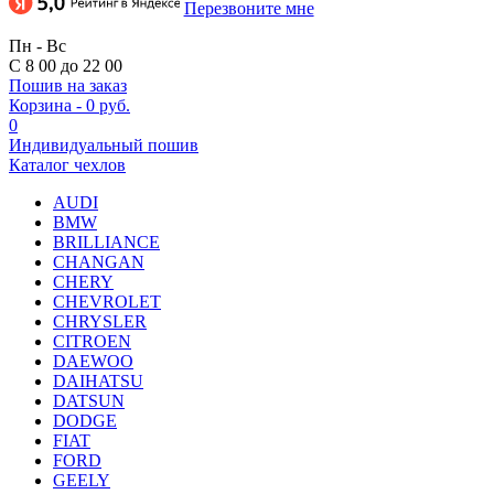
Перезвоните мне
Пн - Вс
С 8 00 до 22 00
Пошив на заказ
Корзина
-
0 руб.
0
Индивидуальный пошив
Каталог чехлов
AUDI
BMW
BRILLIANCE
CHANGAN
CHERY
CHEVROLET
CHRYSLER
CITROEN
DAEWOO
DAIHATSU
DATSUN
DODGE
FIAT
FORD
GEELY