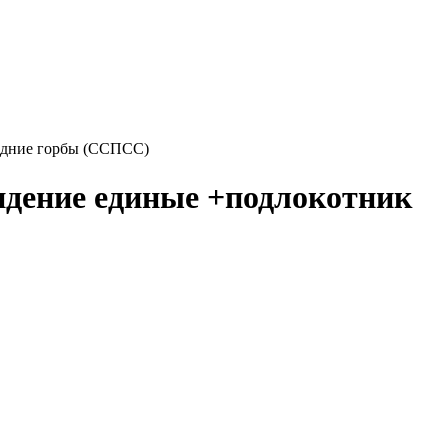
задние горбы (ССПСС)
сидение единые +подлокотник