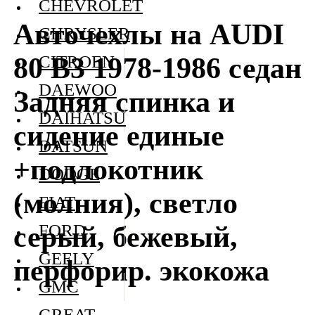
CHEVROLET
Авточехлы на AUDI
CHRYSLER
80 В3 1978-1986 седан
CITROEN
DAEWOO
Задняя спинка и
DAIHATSU
сидение единые
DATSUN
+подлокотник
DODGE
(молния), светло
FIAT
серый, бежевый,
FORD
GEELY
перфорир. экокожа
GMC
GREAT