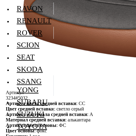
RAVON
RENAULT
ROVER
SCION
SEAT
SKODA
SSANG
YONG
Артикул
3234#5032
SUBARU
Артикул цвета средней вставки
: СС
Цвет средней вставки
: светло серый
SUZUKI
Артикул материала средней вставки
: А
Материал средней вставки
: алькантара
TOYOTA
Артикул цвета основы
: ФС
Цвет основы
: фокс