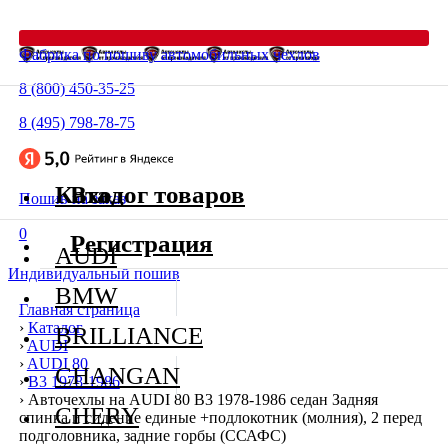
Фабрика по пошиву автомобильных чехлов
8 (800) 450-35-25
8 (495) 798-78-75
Каталог товаров
Вход
Пошив на заказ
0
Регистрация
AUDI
Индивидуальный пошив
BMW
Главная страница
›
Каталог
BRILLIANCE
›
AUDI
›
AUDI 80
CHANGAN
›
В3 1978-1986
›
Авточехлы на AUDI 80 В3 1978-1986 седан Задняя
CHERY
спинка и сидение единые +подлокотник (молния), 2 перед
подголовника, задние горбы (ССАФС)