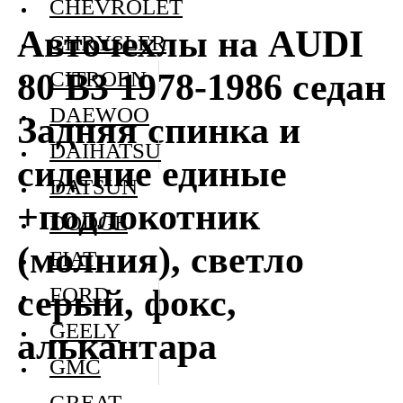
CHEVROLET
Авточехлы на AUDI
CHRYSLER
80 В3 1978-1986 седан
CITROEN
DAEWOO
Задняя спинка и
DAIHATSU
сидение единые
DATSUN
+подлокотник
DODGE
(молния), светло
FIAT
серый, фокс,
FORD
GEELY
алькантара
GMC
GREAT